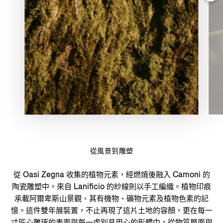
從風景到雕塑
從 Oasi Zegna 收集的植物元素，經燃燒後融入 Camoni 的
陶瓷雕塑中。來自 Lanificio 的紗線則以手工編織。植物印痕
承載阿爾卑斯山景觀、其有機物、礦物元素及植物色素的記
憶。這件雙年展裝置，不止再現了這片土地的容顏，更在每一
寸匠心雕琢的表面與每一處別具用心的形體中，從物質層面與