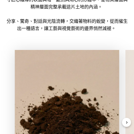
精神層面完整承載這片土地的內涵。
分享、驚奇、對話與光陰流轉，交織著物料的蛻變，從而催生
出一種語言，讓工藝與視覺藝術的邊界悄然減褪。