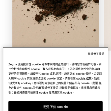
繼續但不接受
Zegna 使用技術性 cookie 確保本網站的正常運行，獲得您的明確許可後，利
Con te con tutto 的核心是一片共同的領域：Oasi Zegna 與
用分析性和建檔性 cookie（我方或協力廠商的），為您提供個性化的內容和
Lanificio 紡織廠。Oasi Zegna 是由品牌創辦人
更好的瀏覽體驗。請使用「Cookie 設定」選項，設定您的 cookie 偏好。如需深
入瞭解 cookie 資訊或修改您的 cookie 設定，請查看該
cookie 政策
。點選
Ermenegildo Zegna 構思、位於比耶拉阿爾卑斯山、佔地
「接受所有 cookie」，意味著您同意在自己的裝置上儲存所有 cookie。點選「僅
100 平方公里的自然保護區。而我們最頂級的布料就在
允許技術性 cookie」並使用「繼續但不接受」按鈕關閉橫幅後，意味著您明確表
Lanificio 紡織廠被賦予生命。
明：後續將僅使用技術性 cookie 並禁用其他 cookie。
2026 年 5 月至 11 月期間，Zegna 基金會將同步舉辦
接受所有 cookie
Chiara Camoni 的個展，在 Villa Zegna 的花園內展出一件