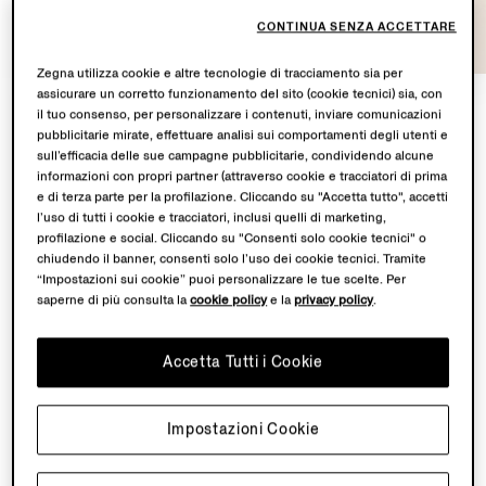
CONTINUA SENZA ACCETTARE
Zegna utilizza cookie e altre tecnologie di tracciamento sia per
assicurare un corretto funzionamento del sito (cookie tecnici) sia, con
il tuo consenso, per personalizzare i contenuti, inviare comunicazioni
pubblicitarie mirate, effettuare analisi sui comportamenti degli utenti e
Nel cuore di
Con te con tutto
si trova un territorio
sull’efficacia delle sue campagne pubblicitarie, condividendo alcune
condiviso: l'Oasi Zegna – i 100 km² di territorio naturale
informazioni con propri partner (attraverso cookie e tracciatori di prima
e di terza parte per la profilazione. Cliccando su "Accetta tutto", accetti
nelle Alpi Biellesi concepiti dal nostro Fondatore
l’uso di tutti i cookie e tracciatori, inclusi quelli di marketing,
Ermenegildo Zegna – e il Lanificio, dove i nostri tessuti
profilazione e social. Cliccando su "Consenti solo cookie tecnici" o
più pregiati prendono forma.
chiudendo il banner, consenti solo l’uso dei cookie tecnici. Tramite
“Impostazioni sui cookie” puoi personalizzare le tue scelte. Per
saperne di più consulta la
cookie policy
e la
privacy policy
.
Da maggio a novembre 2026, Fondazione Zegna
ospiterà contemporaneamente una mostra personale di
Chiara Camoni, con un'opera scultorea realizzata
Accetta Tutti i Cookie
appositamente per il giardino di Villa Zegna. A cura di
Ilaria Bonacossa – due spazi uniti in un dialogo
Impostazioni Cookie
continuato tra paesaggio e immaginazione.