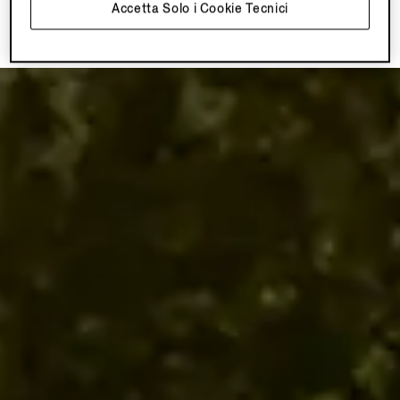
Torna su
Accetta Solo i Cookie Tecnici