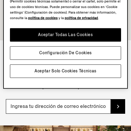
(Permitir cookies técnicas solamente) o cerrar el cartel, solo permite el
uso de cookies técnicas. Puede personalizar sus cookies en ‘Cookie
settings’ (Configuración de cookies). Para obtener más información,
consulte la
política de cookies
y la
política de privacidad
.
Aceptar Todas Las Cookies
Configuración De Cookies
BOLETÍN DE INFORMACIÓN
Aceptar Solo Cookies Técnicas
Suscríbete a nuestro boletín de noticias para obtener
contenido, ofertas y servicios exclusivos y acceso
anticipado a nuestros productos.