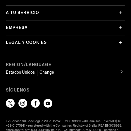
A TU SERVICIO
EMPRESA
LEGAL Y COOKIES
REGION/LANGUAGE
Estados Unidos
Change
SÍGUENOS
EZ Service Srl Sede legale Viale Roma 99/100 13835 Valdilana, loc. Trivero (BI) Tel
+39 01575911 – registered with the Companies’ Registry of Biella, REA BI-303868,
share capital of € 500.000 fully paid in – VAT number: 02741720029 – certified e-