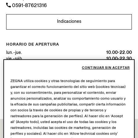
0591-87621316
Indicaciones
HORARIO DE APERTURA
lun.-jue.
10.00-22.00
vie.-sáb.
10.00-22.30
dom.
10.00-22.00
CONTINUAR SIN ACEPTAR
Hoy
Abierta hasta las 22:30
ZEGNA utiliza cookies y otras tecnologías de seguimiento para
garantizar el correcto funcionamiento del sitio web (cookies técnicas)
SERVICIOS DISPONIBLES
y, con su consentimiento, para personalizar el contenido, enviar
Envío a boutique no disponible.
anuncios personalizados, analizar su comportamiento como usuario y
Devoluciones en boutique disponibles. Conoce más
aquí
.
la eficacia de sus campañas publicitarias, compartir cierta información
con socios (a través de cookies de propias y de terceros y
rastreadores para la generación de perfiles). Al hacer clic en ‘Accept
all’ (Acepto todo), usted acepta el uso de todas las cookies y los
rastreadores, incluidas las cookies de marketing, generación de
perfiles y sociales). Al hacer clic en ‘Allow technical cookies only’