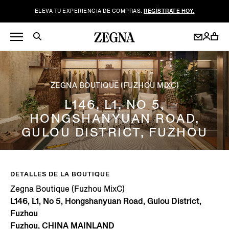
ELEVA TU EXPERIENCIA DE COMPRAS.
REGÍSTRATE HOY.
ZEGNA BOUTIQUE (FUZHOU MIXC)
L146, L1, NO 5,
HONGSHANYUAN ROAD,
GULOU DISTRICT, FUZHOU
DETALLES DE LA BOUTIQUE
Zegna Boutique (Fuzhou MixC)
L146, L1, No 5, Hongshanyuan Road, Gulou District,
Fuzhou
Fuzhou, CHINA MAINLAND