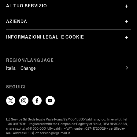
AL TUO SERVIZIO
AZIENDA
INFORMAZIONI LEGALI E COOKIE
REGION/LANGUAGE
Italia
Change
SEGUICI
EZ Service Srl Sede legale Viale Roma 99/100 13835 Valdilana, loc. Trivero (BI) Tel
+39 01575911 – registered with the Companies’ Registry of Biella, REA BI-303868,
share capital of € 500.000 fully paid in – VAT number: 02741720029 – certified e-
mail address (PEC): ez.service@legalmail.it