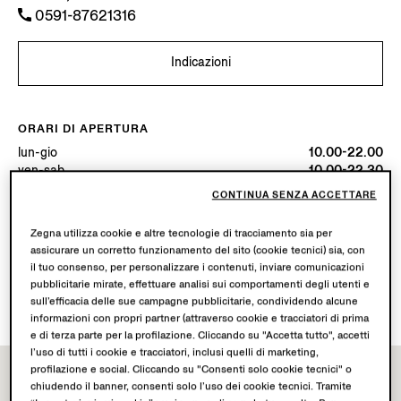
0591-87621316
Indicazioni
ORARI DI APERTURA
lun-gio
10.00-22.00
ven-sab
10.00-22.30
dom
10.00-22.00
CONTINUA SENZA ACCETTARE
Oggi
Aperta fino alle ore 22:30
Zegna utilizza cookie e altre tecnologie di tracciamento sia per
assicurare un corretto funzionamento del sito (cookie tecnici) sia, con
SERVIZI DISPONIBILI
il tuo consenso, per personalizzare i contenuti, inviare comunicazioni
Spedizione in boutique non disponibile.
pubblicitarie mirate, effettuare analisi sui comportamenti degli utenti e
Resi in boutique disponibili. Scopri di più
qui
.
sull’efficacia delle sue campagne pubblicitarie, condividendo alcune
informazioni con propri partner (attraverso cookie e tracciatori di prima
e di terza parte per la profilazione. Cliccando su "Accetta tutto", accetti
l’uso di tutti i cookie e tracciatori, inclusi quelli di marketing,
profilazione e social. Cliccando su "Consenti solo cookie tecnici" o
chiudendo il banner, consenti solo l’uso dei cookie tecnici. Tramite