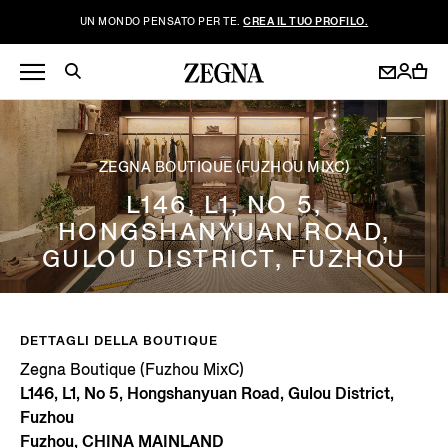
UN MONDO PENSATO PER TE.
CREA IL TUO PROFILO.
ZEGNA BOUTIQUE (FUZHOU MIXC)
L146, L1, NO 5,
HONGSHANYUAN ROAD,
GULOU DISTRICT, FUZHOU
DETTAGLI DELLA BOUTIQUE
Zegna Boutique (Fuzhou MixC)
L146, L1, No 5, Hongshanyuan Road, Gulou District,
Fuzhou
Fuzhou, CHINA MAINLAND