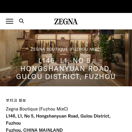
ZEGNA BOUTIQUE (FUZHOU MIXC)
L146, L1, NO 5,
HONGSHANYUAN ROAD,
GULOU DISTRICT, FUZHOU
부티크 정보
Zegna Boutique (Fuzhou MixC)
L146, L1, No 5, Hongshanyuan Road, Gulou District,
Fuzhou
Fuzhou, CHINA MAINLAND