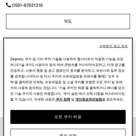
0591-87621316
약도
영업시간
수락하지 않고 계속
월-목
10.00-22.00
금-토
10.00-22.30
Zegna는 쿠키 및 기타 추적 기술을 사용하여 웹사이트의 적절한 기능을 보장
일
10.00-22.00
하고(기술 쿠키), 사용자의 동의 하에 콘텐츠를 커스터마이징하고, 타겟 광고를
오늘
폐장 시간 22:30
전송하고, 사용자 행동 및 광고 캠페인의 효과를 분석하고, 파트너와 일부 정보
를 공유합니다(자사 및 타사 쿠키와 프로파일링용 트래커를 통해). ‘모두 수
락’을 클릭하면 마케팅, 프로파일링 및 소셜 쿠키를 포함한 모든 쿠키 및 트래
이용 가능한 서비스
커의 사용에 동의하는 것입니다. ‘기술 쿠키만 허용’을 클릭하거나 배너를 닫으
면 기술 쿠키의 사용만 허용합니다. ‘쿠키 설정’에서 선택 사항을 커스터마이징
부티크 배송 불가입니다.
할 수 있습니다. 자세한 내용은
쿠키 정책
및
개인정보처리방침
을 참조하세요.
부티크 반품 가능.
모든 쿠키 허용
쿠키 설정