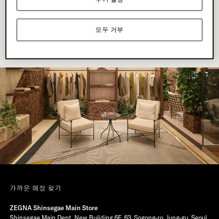
모두 거부
가까운 매장 찾기
ZEGNA Shinsegae Main Store
Shinsegae Main Dept. New Building 6F, 63, Sogong-ro, Jung-gu, Seoul,