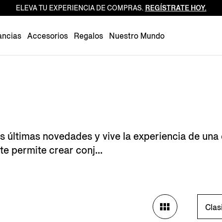
ELEVA TU EXPERIENCIA DE COMPRAS.
REGÍSTRATE HOY.
Luxembourg
Netherlands
ancias
Accesorios
Regalos
Nuestro Mundo
Norway
Poland
Portugal
Romania
Slovakia
Slovenia
s últimas novedades y vive la experiencia de una
Spain
te permite crear conj...
Sweden
Switzerland
Turkey
United Kingdom
Clas