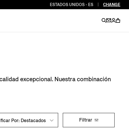
ESTADOS UNIDOS - ES
|
CHANGE
EN
EN
EN
EN
PT
EN
EN
EN
EN
 calidad excepcional. Nuestra combinación
ES
EN
EN
DE
FR
IT
EN
EN
Filtrar
ificar Por: Destacados
EN