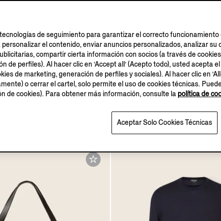
tecnologías de seguimiento para garantizar el correcto funcionamiento d
a personalizar el contenido, enviar anuncios personalizados, analizar 
blicitarias, compartir cierta información con socios (a través de cookies
ASI CASHMERE
COLLECTION
 de perfiles). Al hacer clic en ‘Accept all’ (Acepto todo), usted acepta el
kies de marketing, generación de perfiles y sociales). Al hacer clic en ‘Al
amente) o cerrar el cartel, solo permite el uso de cookies técnicas. Pued
Cuello Chimenea con
Cinturón en Piel Reversi
ión de cookies). Para obtener más información, consulte la
política de co
 en Oasi Cashmere Beige
Oscuro y Negro
peado
$690.00
Aceptar Solo Cookies Técnicas