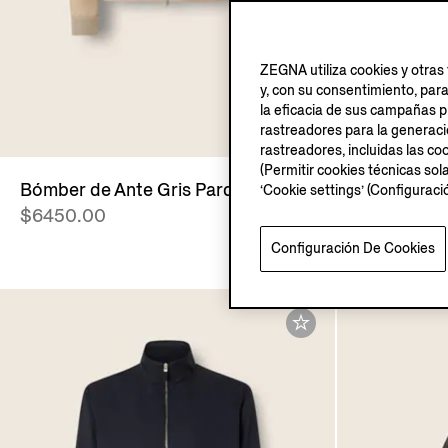
ZEGNA utiliza cookies y otras 
y, con su consentimiento, par
la eficacia de sus campañas pu
O
rastreadores para la generación
rastreadores, incluidas las coo
(Permitir cookies técnicas sol
Bómber de Ante Gris Pardo Claro
Jersey de 
‘Cookie settings’ (Configurac
$6450.00
Cremallera
Claro Jas
Configuración De Cookies
$3250.00