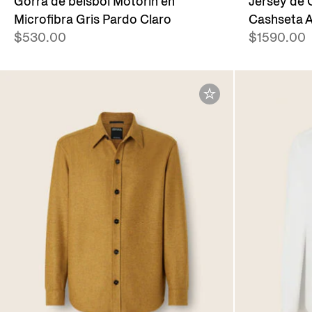
Gorra de béisbol Motorin en
Jersey de 
Microfibra Gris Pardo Claro
Cashseta A
$530.00
$1590.00