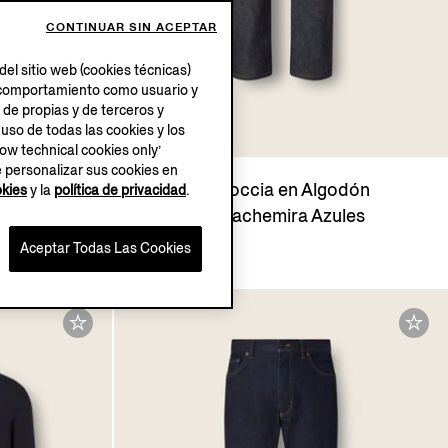
CONTINUAR SIN ACEPTAR
el sitio web (cookies técnicas)
su comportamiento como usuario y
 de propias y de terceros y
 uso de todas las cookies y los
low technical cookies only’
e personalizar sus cookies en
ble Marrón
Vaqueros Roccia en Algodón
okies
y la
política de privacidad
.
Elástico y Cachemira Azules
$1650.00
Aceptar Todas Las Cookies