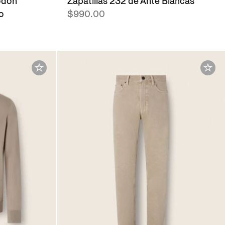
odón
Zapatillas 232 de Ante Blancas
o
$990.00