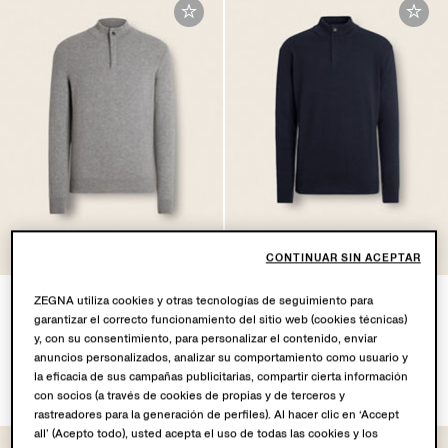
OASI CASHMERE
OASI CASHMERE
COLLECTION
COLLECTION
CONTINUAR SIN ACEPTAR
Jersey con Cuello de
Jersey con Cuello de
ZEGNA utiliza cookies y otras tecnologías de seguimiento para
Chimenea y Cremallera en
Chimenea y Cremallera en
garantizar el correcto funcionamiento del sitio web (cookies técnicas)
Oasi Cashmere Color Gris
Oasi Cashmere Color Azul
y, con su consentimiento, para personalizar el contenido, enviar
Mixto
Marino Mixto
anuncios personalizados, analizar su comportamiento como usuario y
la eficacia de sus campañas publicitarias, compartir cierta información
$1950.00
$1950.00
con socios (a través de cookies de propias y de terceros y
rastreadores para la generación de perfiles). Al hacer clic en ‘Accept
all’ (Acepto todo), usted acepta el uso de todas las cookies y los