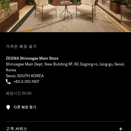
가까운 매장 찾기
ZEGNA Shinsegae Main Store
Shinsegae Main Dept. New Building 6F, 63, Sogong-ro, Jung-gu, Seoul,
Korea
Seoul, SOUTH KOREA
+82-2-310-1507
폐점시간 20:30
다른 매장 찾기
고객 서비스