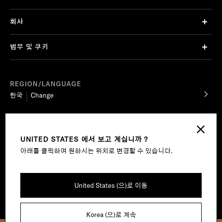
회사
법무 및 쿠키
REGION/LANGUAGE
한국
Change
팔로우
UNITED STATES 에서 보고 계십니까 ?
아래를 클릭하여 원하시는 위치로 변경할 수 있습니다.
EZ Service Srl Sede legale Viale Roma 99/100 13835 Valdilana, loc. Trivero (BI) Tel +39
United States (으)로 이동
01575911 – registered with the Companies’ Registry of Biella, REA BI-303868, share
capital of € 500.000 fully paid in – VAT number: 02741720029 – certified e-mail address
(PEC): ez.service@legalmail.it
Korea (으)로 계속