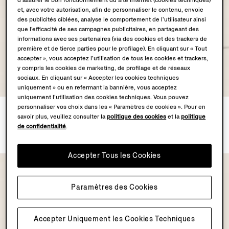
d’assurer le bon fonctionnement du site Internet (cookies techniques)
et, avec votre autorisation, afin de personnaliser le contenu, envoie
des publicités ciblées, analyse le comportement de l’utilisateur ainsi
que l’efficacité de ses campagnes publicitaires, en partageant des
informations avec ses partenaires (via des cookies et des trackers de
première et de tierce parties pour le profilage). En cliquant sur « Tout
accepter », vous acceptez l’utilisation de tous les cookies et trackers,
y compris les cookies de marketing, de profilage et de réseaux
sociaux. En cliquant sur « Accepter les cookies techniques
uniquement » ou en refermant la bannière, vous acceptez
uniquement l’utilisation des cookies techniques. Vous pouvez
personnaliser vos choix dans les « Paramètres de cookies ». Pour en
Pochette en SECONDSKIN
Pochette SECONDSKIN
savoir plus, veuillez consulter la
politique des cookies
et la
politique
Marron Foncé
Marron Foncé
de confidentialité
.
$1490.00
$1590.00
Accepter Tous les Cookies
Paramètres des Cookies
Accepter Uniquement les Cookies Techniques