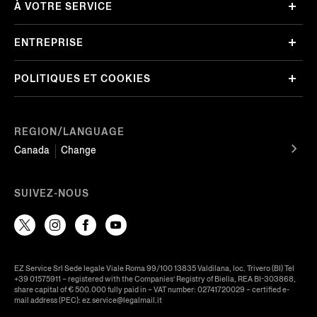
À VOTRE SERVICE
ENTREPRISE
POLITIQUES ET COOKIES
REGION/LANGUAGE
Canada
Change
SUIVEZ-NOUS
EZ Service Srl Sede legale Viale Roma 99/100 13835 Valdilana, loc. Trivero (BI) Tel
+39 01575911 – registered with the Companies’ Registry of Biella, REA BI-303868,
share capital of € 500.000 fully paid in – VAT number: 02741720029 – certified e-
mail address (PEC): ez.service@legalmail.it