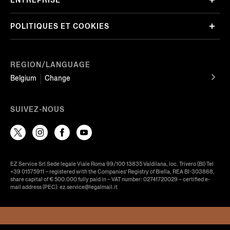
ENTREPRISE
POLITIQUES ET COOKIES
REGION/LANGUAGE
Belgium
Change
SUIVEZ-NOUS
EZ Service Srl Sede legale Viale Roma 99/100 13835 Valdilana, loc. Trivero (BI) Tel
+39 01575911 – registered with the Companies’ Registry of Biella, REA BI-303868,
share capital of € 500.000 fully paid in – VAT number: 02741720029 – certified e-
mail address (PEC): ez.service@legalmail.it