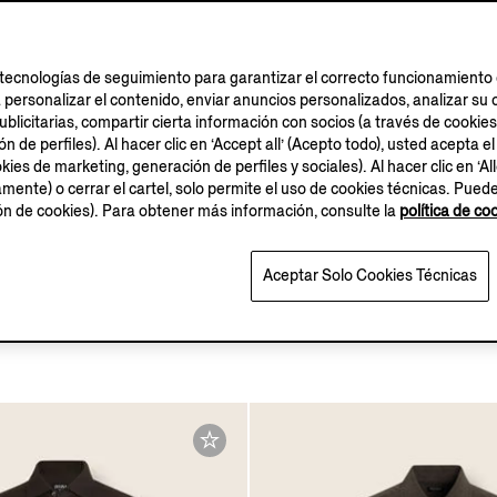
tecnologías de seguimiento para garantizar el correcto funcionamiento d
a personalizar el contenido, enviar anuncios personalizados, analizar 
blicitarias, compartir cierta información con socios (a través de cookies
 de perfiles). Al hacer clic en ‘Accept all’ (Acepto todo), usted acepta el
kies de marketing, generación de perfiles y sociales). Al hacer clic en ‘Al
amente) o cerrar el cartel, solo permite el uso de cookies técnicas. Pued
OASI LINO
OASI LINO
ión de cookies). Para obtener más información, consulte la
política de co
COLLECTION
COLLECTION
Aceptar Solo Cookies Técnicas
Oasi Lino
Camisa en Oasi Lino
€690.00