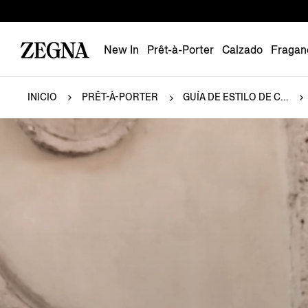
New In
Prêt-à-Porter
Calzado
Fragan
INICIO
PRÊT-À-PORTER
GUÍA DE ESTILO DE C...