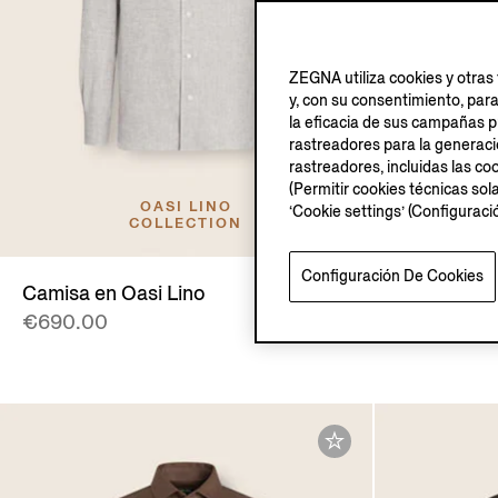
ZEGNA utiliza cookies y otras 
y, con su consentimiento, par
la eficacia de sus campañas pu
rastreadores para la generación
rastreadores, incluidas las coo
(Permitir cookies técnicas sol
OASI LINO
‘Cookie settings’ (Configurac
COLLECTION
Configuración De Cookies
Camisa en Oasi Lino
Camisa en 
€690.00
€690.00