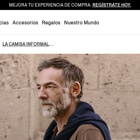
MEJORA TU EXPERIENCIA DE COMPRA.
REGÍSTRATE HOY.
Luxembourg
Netherlands
cias
Accesorios
Regalos
Nuestro Mundo
Norway
Poland
LA CAMISA INFORMAL
Portugal
Romania
Slovakia
Slovenia
Spain
Sweden
Switzerland
Turkey
United Kingdom