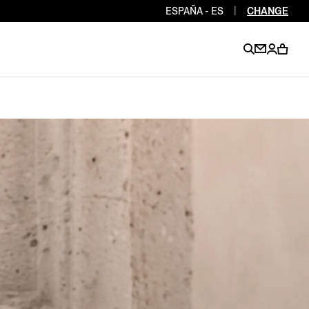
ESPAÑA - ES
|
CHANGE
EN
EN
EN
EN
PT
EN
EN
EN
EN
ES
EN
EN
DE
FR
IT
EN
EN
EN