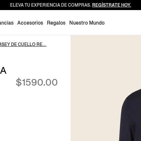
ELEVA TU EXPERIENCIA DE COMPRAS.
REGÍSTRATE HOY.
Luxembourg
Netherlands
ancias
Accesorios
Regalos
Nuestro Mundo
Norway
Poland
RSEY DE CUELLO RE...
Portugal
Romania
TA
Slovakia
$1590.00
Slovenia
Spain
Sweden
Switzerland
Turkey
United Kingdom