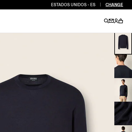
ESTADOS UNIDOS - ES
|
CHANGE
EN
EN
EN
EN
PT
EN
EN
EN
EN
ES
EN
EN
DE
FR
IT
EN
EN
EN