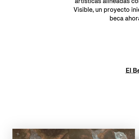
artísticas alineadas c
Visible, un proyecto in
beca ahora
El B