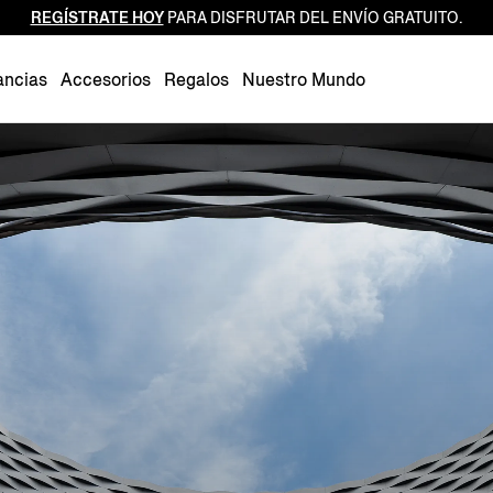
REGÍSTRATE HOY
PARA DISFRUTAR DEL ENVÍO GRATUITO.
Luxembourg
Netherlands
ancias
Accesorios
Regalos
Nuestro Mundo
Norway
Poland
Portugal
Romania
Slovakia
Slovenia
Spain
Sweden
Switzerland
Turkey
United Kingdom