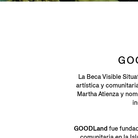
GO
La Beca Visible Sit
artística y comunitari
Martha Atienza y nomi
in
GOODLand
fue fundad
comunitaria en la Is