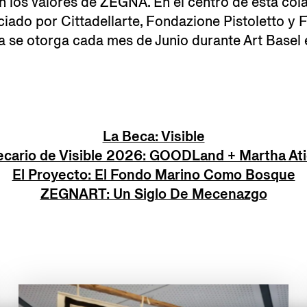
on los valores de ZEGNA. En el centro de esta co
iciado por Cittadellarte, Fondazione Pistoletto 
 se otorga cada mes de Junio durante Art Basel 
La Beca: Visible
ecario de Visible 2026: GOODLand + Martha At
El Proyecto: El Fondo Marino Como Bosque
ZEGNART: Un Siglo De Mecenazgo