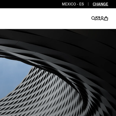
MEXICO - ES
|
CHANGE
EN
EN
EN
EN
PT
EN
EN
EN
EN
ES
EN
EN
DE
FR
IT
EN
EN
EN