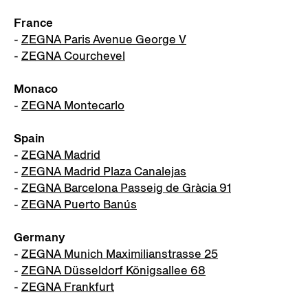
France
-
ZEGNA Paris Avenue George V
-
ZEGNA Courchevel
Monaco
-
ZEGNA Montecarlo
Spain
-
ZEGNA Madrid
-
ZEGNA Madrid Plaza Canalejas
-
ZEGNA Barcelona Passeig de Gràcia 91
-
ZEGNA Puerto Banús
Germany
-
ZEGNA Munich Maximilianstrasse 25
-
ZEGNA Düsseldorf Königsallee 68
-
ZEGNA Frankfurt