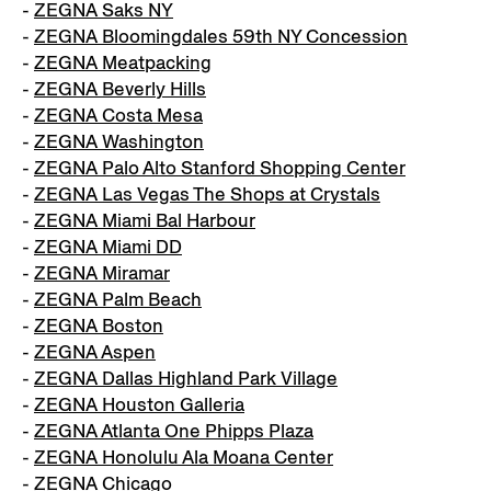
-
ZEGNA Saks NY
-
ZEGNA Bloomingdales 59th NY Concession
-
ZEGNA Meatpacking
-
ZEGNA Beverly Hills
-
ZEGNA Costa Mesa
-
ZEGNA Washington
-
ZEGNA Palo Alto Stanford Shopping Center
-
ZEGNA Las Vegas The Shops at Crystals
-
ZEGNA Miami Bal Harbour
-
ZEGNA Miami DD
-
ZEGNA Miramar
-
ZEGNA Palm Beach
-
ZEGNA Boston
-
ZEGNA Aspen
-
ZEGNA Dallas Highland Park Village
-
ZEGNA Houston Galleria
-
ZEGNA Atlanta One Phipps Plaza
-
ZEGNA Honolulu Ala Moana Center
-
ZEGNA Chicago