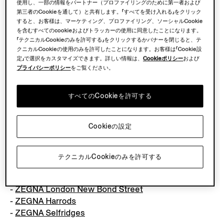
使用し、一部の情報をパートナー（プロファイリングのために第一者および
EUROPE
第三者のCookieを通して）と共有します。「すべてを受け入れる」をクリック
すると、お客様は、マーケティング、プロファイリング、ソーシャルCookie
を含むすべてのcookieおよびトラッカーの使用に同意したことになります。
Italy
「テクニカルCookieのみを許可する」をクリックするかバナーを閉じると、テ
-
ZEGNA Milano Montenapoleone
クニカルCookieの使用のみを許可したことになります。お客様は「Cookie設
-
ZEGNA Roma Borgognona
定」で選択をカスタマイズできます。詳しい情報は、
Cookieポリシー
および
プライバシーポリシー
をご覧ください。
-
ZEGNA Firenze Tornabuoni
-
ZEGNA Milano La Rinascente
すべてのCookieを許可する
Switzerland
-
ZEGNA Zurigo
Cookieの設定
-
ZEGNA Lugano
-
ZEGNA Saint Moritz
-
ZEGNA Geneva Bongenie
テクニカルCookieのみを許可する
United Kingdom
-
ZEGNA London New Bond Street
-
ZEGNA Harrods
-
ZEGNA Selfridges