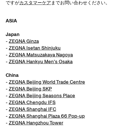
ですが
カスタマーケア
までお問い合わせください。
ASIA
Japan
-
ZEGNA Ginza
-
ZEGNA Isetan Shinjuku
-
ZEGNA Matsuzakaya Nagoya
-
ZEGNA Hankyu Men's Osaka
China
-
ZEGNA Beijing World Trade Centre
-
ZEGNA Beijing SKP
-
ZEGNA Beijing Seasons Place
-
ZEGNA Chengdu IFS
-
ZEGNA Shanghai IFC
-
ZEGNA Shanghai Plaza 66 Pop-up
-
ZEGNA Hangzhou Tower