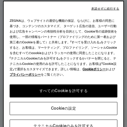
承諾せずに続行する
ZEGNAは、ウェブサイトの適切な機能の保証、ならびに、お客様の同意に
基づき、コンテンツのカスタマイズ、 ターゲット広告の送信、ユーザー行動
および広告キャンペーンの有効性分析を目的として、Cookie等の追跡技術を
使用し、一部の情報をパートナー（プロファイリングのために第一者および
第三者のCookieを通して）と共有します。「すべてを受け入れる」をクリック
すると、お客様は、マーケティング、プロファイリング、ソーシャルCookie
を含むすべてのcookieおよびトラッカーの使用に同意したことになります。
「テクニカルCookieのみを許可する」をクリックするかバナーを閉じると、テ
クニカルCookieの使用のみを許可したことになります。お客様は「Cookie設
定」で選択をカスタマイズできます。詳しい情報は、
Cookieポリシー
および
プライバシーポリシー
をご覧ください。
すべてのCookieを許可する
Cookieの設定
テクニカルCookieのみを許可する