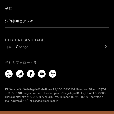
会社
法的事項とクッキー
REGION/LANGUAGE
日本
Change
当社をフォローする
EZ Service Srl Sede legale Viale Roma 99/100 13835 Valdilana, loc. Trivero (BI) Tel
+39 01575911 – registered with the Companies’ Registry of Biella, REA BI-303868,
share capital of € 500.000 fully paid in – VAT number: 02741720029 – certified e-
mail address (PEC): ez.service@legalmail.it