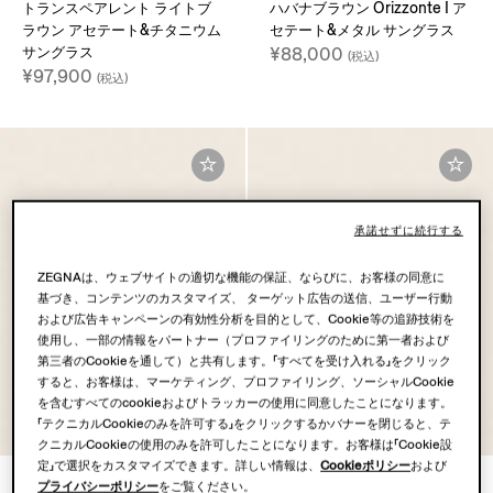
トランスペアレント ライトブ
ハバナブラウン Orizzonte I ア
ラウン アセテート&チタニウム
セテート&メタル サングラス
サングラス
¥88,000
(税込)
¥97,900
(税込)
承諾せずに続行する
ZEGNAは、ウェブサイトの適切な機能の保証、ならびに、お客様の同意に
基づき、コンテンツのカスタマイズ、 ターゲット広告の送信、ユーザー行動
および広告キャンペーンの有効性分析を目的として、Cookie等の追跡技術を
使用し、一部の情報をパートナー（プロファイリングのために第一者および
第三者のCookieを通して）と共有します。「すべてを受け入れる」をクリック
すると、お客様は、マーケティング、プロファイリング、ソーシャルCookie
を含むすべてのcookieおよびトラッカーの使用に同意したことになります。
「テクニカルCookieのみを許可する」をクリックするかバナーを閉じると、テ
クニカルCookieの使用のみを許可したことになります。お客様は「Cookie設
定」で選択をカスタマイズできます。詳しい情報は、
Cookieポリシー
および
ゴールド Orizzonte I メタルサ
ベージュ Orizzonte I チタニウ
プライバシーポリシー
をご覧ください。