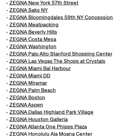
-
ZEGNA New York 57th Street
-
ZEGNA Saks NY
-
ZEGNA Bloomingdales 59th NY Concession
-
ZEGNA Meatpacking
-
ZEGNA Beverly Hills
-
ZEGNA Costa Mesa
-
ZEGNA Washington
-
ZEGNA Palo Alto Stanford Shopping Center
-
ZEGNA Las Vegas The Shops at Crystals
-
ZEGNA Miami Bal Harbour
-
ZEGNA Miami DD
-
ZEGNA Miramar
-
ZEGNA Palm Beach
-
ZEGNA Boston
-
ZEGNA Aspen
-
ZEGNA Dallas Highland Park Village
-
ZEGNA Houston Galleria
-
ZEGNA Atlanta One Phipps Plaza
-
ZEGNA Honolulu Ala Moana Center