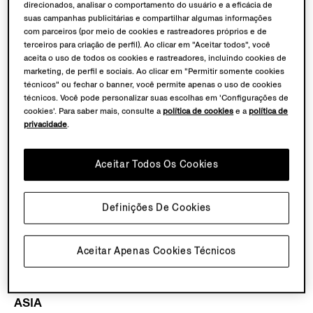
MIDDLE EAST
direcionados, analisar o comportamento do usuário e a eficácia de
suas campanhas publicitárias e compartilhar algumas informações
com parceiros (por meio de cookies e rastreadores próprios e de
UAE
terceiros para criação de perfil). Ao clicar em "Aceitar todos", você
-
ZEGNA Dubai Mall
aceita o uso de todos os cookies e rastreadores, incluindo cookies de
-
ZEGNA Dubai Mall of the Emirates
marketing, de perfil e sociais. Ao clicar em "Permitir somente cookies
-
ZEGNA Abu Dhabi The Galleria Al Mariyah
técnicos" ou fechar o banner, você permite apenas o uso de cookies
técnicos. Você pode personalizar suas escolhas em 'Configurações de
-
ZEGNA Dubai Harvey Nichols (Mall of the Emirates)
cookies'. Para saber mais, consulte a
política de cookies
e a
política de
privacidade
.
Saudi Arabia
-
ZEGNA Riyadh Solitaire
Aceitar Todos Os Cookies
Kuwait
-
ZEGNA Kuwait The Avenues Mall
Definições De Cookies
Turkey
Aceitar Apenas Cookies Técnicos
-
ZEGNA Istanbul Istinye Park
ASIA