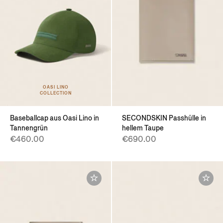
OASI LINO
COLLECTION
Baseballcap aus Oasi Lino in
SECONDSKIN Passhülle in
Tannengrün
hellem Taupe
€460.00
€690.00