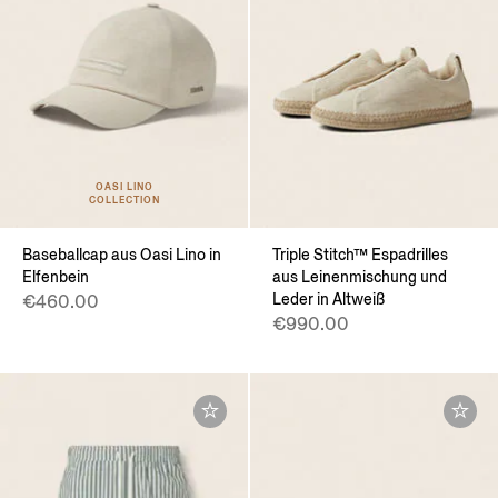
OASI LINO
COLLECTION
Baseballcap aus Oasi Lino in
Triple Stitch™ Espadrilles
Elfenbein
aus Leinenmischung und
Leder in Altweiß
€460.00
€990.00