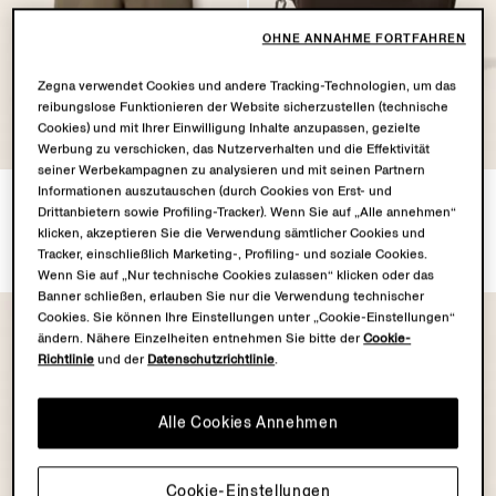
OHNE ANNAHME FORTFAHREN
Zegna verwendet Cookies und andere Tracking-Technologien, um das
reibungslose Funktionieren der Website sicherzustellen (technische
Cookies) und mit Ihrer Einwilligung Inhalte anzupassen, gezielte
Werbung zu verschicken, das Nutzerverhalten und die Effektivität
seiner Werbekampagnen zu analysieren und mit seinen Partnern
Informationen auszutauschen (durch Cookies von Erst- und
Rio Trunks mit ZEGNA 232
SECONDSKIN Tasche in
Drittanbietern sowie Profiling-Tracker). Wenn Sie auf „Alle annehmen“
Road Brand Mark
Dunkelbraun
klicken, akzeptieren Sie die Verwendung sämtlicher Cookies und
€540.00
€1590.00
Tracker, einschließlich Marketing-, Profiling- und soziale Cookies.
Wenn Sie auf „Nur technische Cookies zulassen“ klicken oder das
Banner schließen, erlauben Sie nur die Verwendung technischer
Cookies. Sie können Ihre Einstellungen unter „Cookie-Einstellungen“
ändern. Nähere Einzelheiten entnehmen Sie bitte der
Cookie-
Richtlinie
und der
Datenschutzrichtlinie
.
Alle Cookies Annehmen
Cookie-Einstellungen