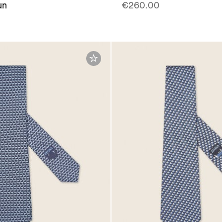
un
€260.00