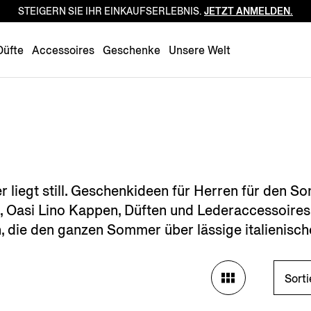
STEIGERN SIE IHR EINKAUFSERLEBNIS.
JETZT ANMELDEN.
Luxembourg
Netherlands
Düfte
Accessoires
Geschenke
Unsere Welt
Norway
Poland
Portugal
Romania
Slovakia
Slovenia
 liegt still. Geschenkideen für Herren für den
Spain
, Oasi Lino Kappen, Düften und Lederaccessoires 
Sweden
 die den ganzen Sommer über lässige italienisch
Switzerland
Turkey
Sort
United Kingdom