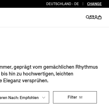
DEUTSCHLAND - DE
|
CHANGE
EN
EN
EN
EN
PT
EN
EN
EN
EN
 Sommer, geprägt vom gemächlichen Rhythmus
ES
EN
bis hin zu hochwertigen, leichten
EN
e Eleganz versprühen.
DE
FR
IT
EN
EN
Filter
ieren Nach: Empfohlen
EN