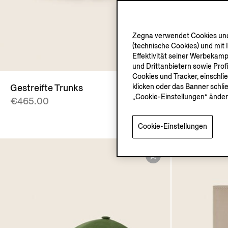
Zegna verwendet Cookies und 
(technische Cookies) und mit 
Effektivität seiner Werbekam
und Drittanbietern sowie Prof
Cookies und Tracker, einschli
klicken oder das Banner schli
Gestreifte Trunks
Triple St
„Cookie-Einstellungen“ änder
€465.00
Sneaker in
€1390.00
Cookie-Einstellungen