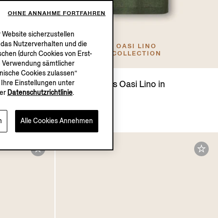
OHNE ANNAHME FORTFAHREN
 Website sicherzustellen
, das Nutzerverhalten und die
OASI LINO
chen (durch Cookies von Erst-
COLLECTION
die Verwendung sämtlicher
chnische Cookies zulassen“
Ihre Einstellungen unter
arfum
Poloshirt aus Oasi Lino in
er
Datenschutzrichtlinie
.
Tannengrün
€890.00
n
Alle Cookies Annehmen