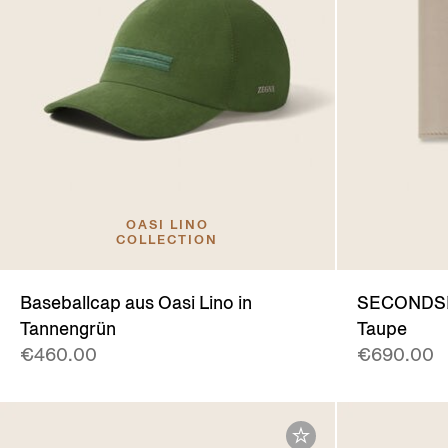
OASI LINO
COLLECTION
Baseballcap aus Oasi Lino in
SECONDSKI
Tannengrün
Taupe
€460.00
€690.00