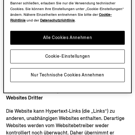
Banner schließen, erlauben Sie nur die Verwendung technischer
Unterscheidungszeichen zu verwenden, um sich (auch
Cookies. Sie können Ihre Einstellungen unter „Cookie-Einstellungen“
indirekt) mit der unverwechselbaren Eigenschaft oder
ändern. Nähere Einzelheiten entnehmen Sie bitte der
Cookie-
der Popularität der Marken der Zegna Gruppe auf eine
Richtlinie
und der
Datenschutzrichtlinie
.
für diese oder die jeweiligen Eigentümer nachteilige
Weise einen unangemessenen Vorteil zu verschaffen.
Alle Cookies Annehmen
Die Domäne zegna.de und sämtliche Ableitungen
daraus sowie sämtliche Unterdomänen sind Eigentum
Cookie-Einstellungen
der Zegna Gruppe. Es ist nicht gestattet, auch nicht
indirekt, diese ohne vorherige schriftliche Zustimmung
Nur Technische Cookies Annehmen
ihrer Eigentümer zu verwenden.
3. Eingehende und ausgehende Links der Website auf
Websites Dritter
Die Website kann Hypertext-Links (die „Links“) zu
anderen, unabhängigen Websites enthalten. Derartige
Websites werden vom Websitebetreiber weder
kontrolliert noch überwacht. Daher übernimmt er