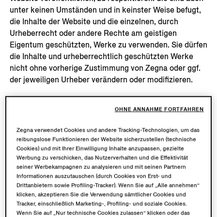
unter keinen Umständen und in keinster Weise befugt,
die Inhalte der Website und die einzelnen, durch
Urheberrecht oder andere Rechte am geistigen
Eigentum geschützten, Werke zu verwenden. Sie dürfen
die Inhalte und urheberrechtlich geschützten Werke
nicht ohne vorherige Zustimmung von Zegna oder ggf.
der jeweiligen Urheber verändern oder modifizieren.
2. Warenzeichen und Domänen
OHNE ANNAHME FORTFAHREN
Ausschließlicher Eigentümer aller auf der Website
Zegna verwendet Cookies und andere Tracking-Technologien, um das
dargestellten Waren- und Unterscheidungszeichen
reibungslose Funktionieren der Website sicherzustellen (technische
(auch für Unterscheidungszwecke von Artikeln) ist die
Cookies) und mit Ihrer Einwilligung Inhalte anzupassen, gezielte
Zegna Gruppe, die sich auch das ausschließliche
Werbung zu verschicken, das Nutzerverhalten und die Effektivität
seiner Werbekampagnen zu analysieren und mit seinen Partnern
Nutzungsrecht vorbehält. Unbefugte Verwendung oder
Informationen auszutauschen (durch Cookies von Erst- und
nicht gesetzeskonforme Verwendung ist strengstens
Drittanbietern sowie Profiling-Tracker). Wenn Sie auf „Alle annehmen“
untersagt und kann Rechtsfolgen nach sich ziehen. Sie
klicken, akzeptieren Sie die Verwendung sämtlicher Cookies und
sind unter keinen Umständen berechtigt, die besagten
Tracker, einschließlich Marketing-, Profiling- und soziale Cookies.
Wenn Sie auf „Nur technische Cookies zulassen“ klicken oder das
auf der Website dargestellten Marken und die anderen