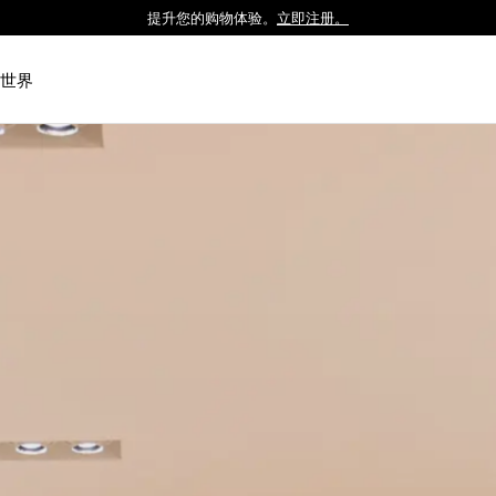
提升您的购物体验。
立即注册。
Luxembourg
Netherlands
世界
Norway
Poland
Portugal
Romania
Slovakia
Slovenia
Spain
Sweden
Switzerland
Turkey
United Kingdom