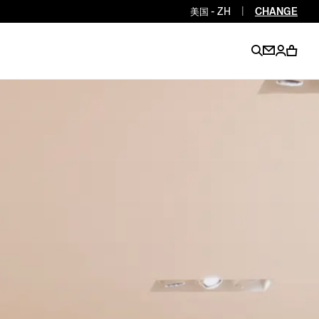
美国 - ZH
|
CHANGE
EN
EN
EN
EN
PT
EN
EN
EN
EN
ES
EN
EN
DE
FR
IT
EN
EN
EN