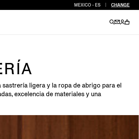
MEXICO - ES
|
CHANGE
EN
EN
EN
EN
PT
EN
EN
ERÍA
EN
EN
sastrería ligera y la ropa de abrigo para el
ES
EN
das, excelencia de materiales y una
EN
DE
FR
IT
EN
EN
EN