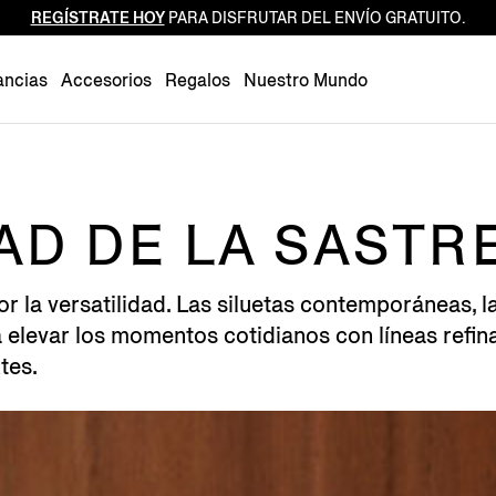
REGÍSTRATE HOY
PARA DISFRUTAR DEL ENVÍO GRATUITO.
Luxembourg
Netherlands
ancias
Accesorios
Regalos
Nuestro Mundo
Norway
Poland
Portugal
Romania
AD DE LA SASTR
Slovakia
Slovenia
 la versatilidad. Las siluetas contemporáneas, la 
Spain
levar los momentos cotidianos con líneas refina
Sweden
tes.
Switzerland
Turkey
United Kingdom