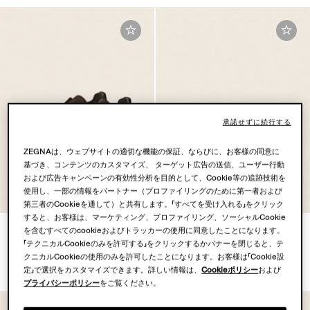
承諾せずに続行する
ZEGNAは、ウェブサイトの適切な機能の保証、ならびに、お客様の同意に
基づき、コンテンツのカスタマイズ、 ターゲット広告の送信、ユーザー行動
および広告キャンペーンの有効性分析を目的として、Cookie等の追跡技術を
使用し、一部の情報をパートナー（プロファイリングのために第一者および
第三者のCookieを通して）と共有します。「すべてを受け入れる」をクリック
すると、お客様は、マーケティング、プロファイリング、ソーシャルCookie
ダークブラウン スエード Triple
ダークFoliage スエード エスパ
を含むすべてのcookieおよびトラッカーの使用に同意したことになります。
Stitch™ エスパドリーユ
ドリーユ サンダル
「テクニカルCookieのみを許可する」をクリックするかバナーを閉じると、テ
¥214,500
¥116,600
クニカルCookieの使用のみを許可したことになります。お客様は「Cookie設
(税込)
(税込)
定」で選択をカスタマイズできます。詳しい情報は、
Cookieポリシー
および
プライバシーポリシー
をご覧ください。