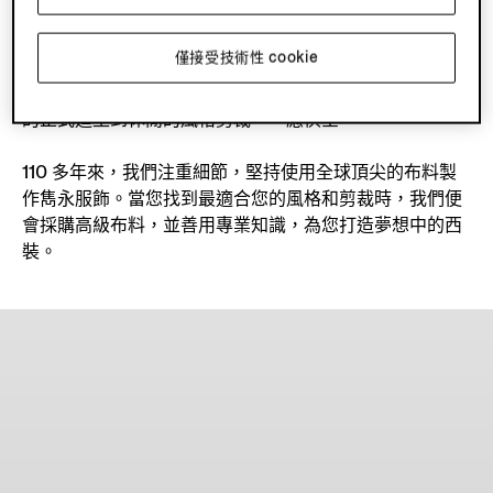
每種場合、每種著裝要求、每種生活方式都有適合的西
僅接受技術性 cookie
裝。現代男士與時並進，我們亦然，因此品牌推出了一系
列的西裝選擇，讓您挑選真正適合您的特別款式，從精緻
的正式造型到休閒的風格剪裁，一應俱全。
110 多年來，我們注重細節，堅持使用全球頂尖的布料製
作雋永服飾。當您找到最適合您的風格和剪裁時，我們便
會採購高級布料，並善用專業知識，為您打造夢想中的西
裝。