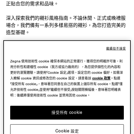
正貼合您的需求和品味。
深入探索我們的襯衫風格指南。不論休閒、正式或晚禮服
場合，我們備有一系列多樣易搭的襯衫，為您打造完美的
造型基礎。
我們以奢華布料與多元配色，傾心締造各式風格。無論您
繼續但不接受
心儀正裝襯衫的端莊優雅、便服恤衫的隨性魅力，還是襯
衫外套的現代時尚，都能找到臻品。
Zegna 使用技術性 cookie 確保本網站的正常運行，獲得您的明確許可後，利
用分析性和建檔性 cookie（我方或協力廠商的），為您提供個性化的內容和
更好的瀏覽體驗。請使用「Cookie 設定」選項，設定您的 cookie 偏好。如需深
發掘一系列多樣易搭襯衫，以突顯您的獨特個人風格，同
入瞭解 cookie 資訊或修改您的 cookie 設定，請查看該
cookie 政策
。點選
時在各種場合展現您的時尚主張。
「接受所有 cookie」，意味著您同意在自己的裝置上儲存所有 cookie。點選「僅
允許技術性 cookie」並使用「繼續但不接受」按鈕關閉橫幅後，意味著您明確表
明：後續將僅使用技術性 cookie 並禁用其他 cookie。
完美精裁：襯衫和西裝
接受所有 cookie
品質卓絕的精選西裝與襯衫相得益彰，全方位提升您的造
型風格。
Cookie 設定