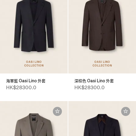
OASI LINO
OASI LINO
COLLECTION
COLLECTION
海軍藍 Oasi Lino 外套
深棕色 Oasi Lino 外套
HK$28300.0
HK$28300.0