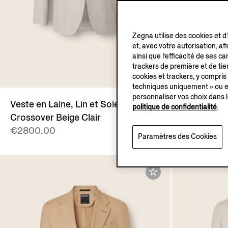
Zegna utilise des cookies et d
et, avec votre autorisation, af
ainsi que l’efficacité de ses 
trackers de première et de tier
cookies et trackers, y compris
techniques uniquement » ou en
personnaliser vos choix dans l
Veste en Laine, Lin et Soie
Veste en La
politique de confidentialité
.
Crossover Beige Clair
Crossover
€2800.00
€2800.00
Paramètres des Cookies