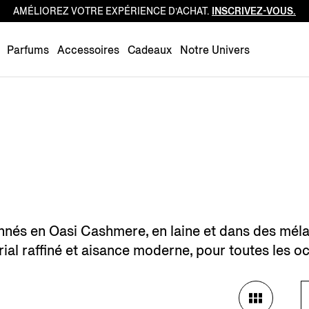
AMÉLIOREZ VOTRE EXPÉRIENCE D’ACHAT.
INSCRIVEZ-VOUS.
Luxembourg
Netherlands
Parfums
Accessoires
Cadeaux
Notre Univers
Norway
Poland
Portugal
Romania
Slovakia
Slovenia
Spain
Sweden
és en Oasi Cashmere, en laine et dans des mélang
Switzerland
torial raffiné et aisance moderne, pour toutes les o
Turkey
United Kingdom