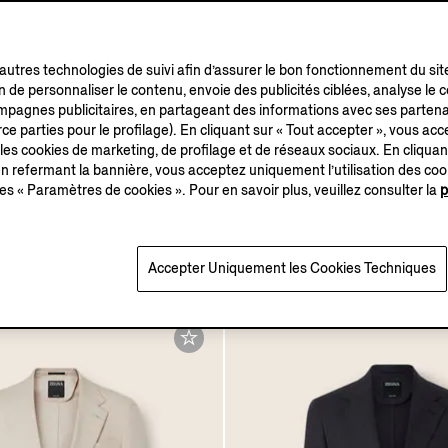
’autres technologies de suivi afin d’assurer le bon fonctionnement du sit
in de personnaliser le contenu, envoie des publicités ciblées, analyse le
campagnes publicitaires, en partageant des informations avec ses partena
ce parties pour le profilage). En cliquant sur « Tout accepter », vous acce
 les cookies de marketing, de profilage et de réseaux sociaux. En cliquan
 refermant la bannière, vous acceptez uniquement l’utilisation des co
es « Paramètres de cookies ». Pour en savoir plus, veuillez consulter la
p
ine, Soie et Lin
Veste en Lin, Laine et So
 Marron
Crossover Bleu Foncé
€2800.00
Accepter Uniquement les Cookies Techniques