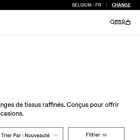
BELGIUM - FR
|
CHANGE
EN
EN
EN
EN
PT
EN
EN
EN
EN
ES
EN
EN
es de tissus raffinés. Conçus pour offrir
DE
FR
IT
EN
ccasions.
EN
EN
Filtrer
Trier Par : Nouveauté