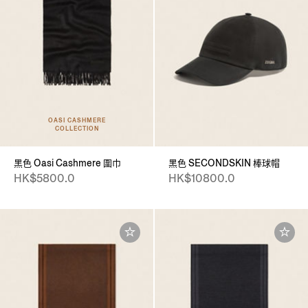
OASI CASHMERE
COLLECTION
黑色 Oasi Cashmere 圍巾
黑色 SECONDSKIN 棒球帽
HK$5800.0
HK$10800.0