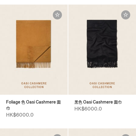
OASI CASHMERE
OASI CASHMERE
COLLECTION
COLLECTION
Foliage 色 Oasi Cashmere 圍
黑色 Oasi Cashmere 圍巾
巾
HK$6000.0
HK$6000.0