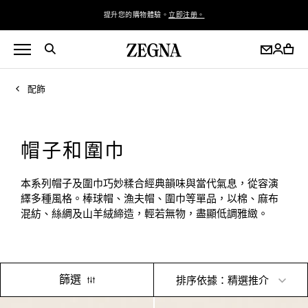
提升您的購物體驗。
立即注册。
配飾
帽子和圍巾
本系列帽子及圍巾巧妙糅合經典韻味與當代氣息，從容演
繹多種風格。棒球帽、漁夫帽、圍巾等單品，以棉、麻布
混紡、絲綢及山羊絨締造，輕若無物，盡顯低調雅緻。
篩選
排序依據：精選推介