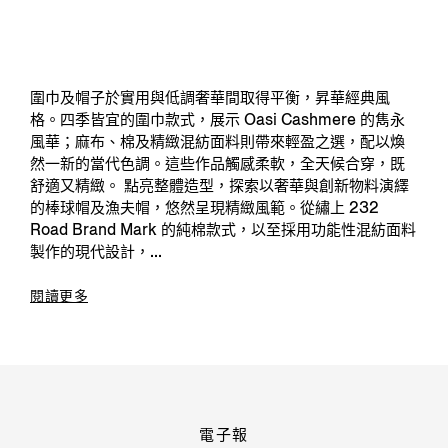
圍巾及帽子於實用與低調奢華間取得平衡，昇華經典風
格。四季皆宜的圍巾款式，展示 Oasi Cashmere 的雋永
風華；麻布、棉及精緻混紡面料則帶來輕盈之選，配以煥
然一新的當代色調。這些作品觸感柔軟，全天候合穿，既
舒適又精緻。 點亮整體造型，探索以奢華與創新物料演繹
的棒球帽及漁夫帽，悠然呈現精緻風範。從繡上 232
Road Brand Mark 的純棉款式，以至採用功能性混紡面料
製作的現代設計，...
閱讀更多
電子報