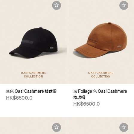
OASI CASHMERE
OASI CASHMERE
COLLECTION
COLLECTION
黑色 Oasi Cashmere 棒球帽
深 Foliage 色 Oasi Cashmere
棒球帽
HK$6500.0
HK$6500.0