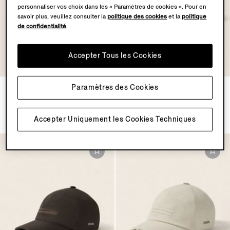
personnaliser vos choix dans les « Paramètres de cookies ». Pour en
savoir plus, veuillez consulter la
politique des cookies
et la
politique
de confidentialité
.
Accepter Tous les Cookies
OASI LINO
OASI LINO
COLLECTION
COLLECTION
Paramètres des Cookies
Casquette en Oasi Lino Bleu
Casquette en Oasi Lino Vert
Marine
Sapin
€460.00
€460.00
Accepter Uniquement les Cookies Techniques