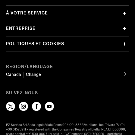
À VOTRE SERVICE
ENTREPRISE
POLITIQUES ET COOKIES
REGION/LANGUAGE
Canada
Change
SUIVEZ-NOUS
EZ Service Srl Sede legale Viale Roma 99/100 13835 Valdilana, loc. Trivero (BI) Tel
+39 01575911 – registered with the Companies’ Registry of Biella, REA BI-303868,
share capital of € 500.000 fully paid in – VAT number: 02741720029 – certified e-