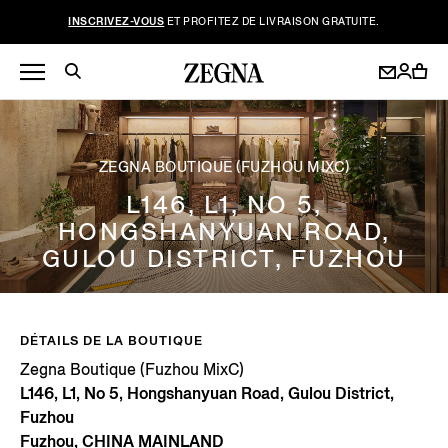
INSCRIVEZ-VOUS
ET PROFITEZ DE LIVRAISON GRATUITE.
ZEGNA BOUTIQUE (FUZHOU MIXC)
L146, L1, NO 5,
HONGSHANYUAN ROAD,
GULOU DISTRICT, FUZHOU
DÉTAILS DE LA BOUTIQUE
Zegna Boutique (Fuzhou MixC)
L146, L1, No 5, Hongshanyuan Road, Gulou District,
Fuzhou
Fuzhou, CHINA MAINLAND