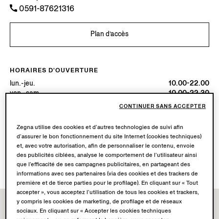
0591-87621316
Plan d’accès
HORAIRES D'OUVERTURE
lun.-jeu.
10.00-22.00
ven.-sam.
10.00-22.30
dim.
10.00-22.00
CONTINUER SANS ACCEPTER
Aujourd’hui
Ouverte jusqu’à 22:30
Zegna utilise des cookies et d’autres technologies de suivi afin
d’assurer le bon fonctionnement du site Internet (cookies techniques)
SERVICES DISPONIBLES
et, avec votre autorisation, afin de personnaliser le contenu, envoie
Livraison en boutique non disponible.
des publicités ciblées, analyse le comportement de l’utilisateur ainsi
Retours en boutique disponibles. En savoir plus
ici
.
que l’efficacité de ses campagnes publicitaires, en partageant des
informations avec ses partenaires (via des cookies et des trackers de
première et de tierce parties pour le profilage). En cliquant sur « Tout
accepter », vous acceptez l’utilisation de tous les cookies et trackers,
y compris les cookies de marketing, de profilage et de réseaux
sociaux. En cliquant sur « Accepter les cookies techniques