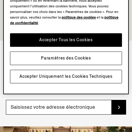
uniquement » ou en refermant la bannière, vous acceptez
uniquement l’utilisation des cookies techniques. Vous pouvez
personnaliser vos choix dans les « Paramètres de cookies ». Pour en
savoir plus, veuillez consulter la
politique des cookies
et la
politique
de confidentialité
.
Accepter Tous les Cookies
Paramètres des Cookies
NEWSLETTER
Inscrivez-vous à notre newsletter pour profiter de
Accepter Uniquement les Cookies Techniques
contenus, d’offres et de services exclusifs et découvrir
nos articles en avant-première.