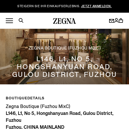
STEIGERN SIE IHR EINKAUFSERLEBNIS.
JETZT ANMELDEN.
ZEGNA BOUTIQUE (FUZHOU MIXC)
L146, L1, NO 5,
HONGSHANYUAN ROAD,
GULOU DISTRICT, FUZHOU
BOUTIQUEDETAILS
Zegna Boutique (Fuzhou MixC)
L146, L1, No 5, Hongshanyuan Road, Gulou District,
Fuzhou
Fuzhou, CHINA MAINLAND