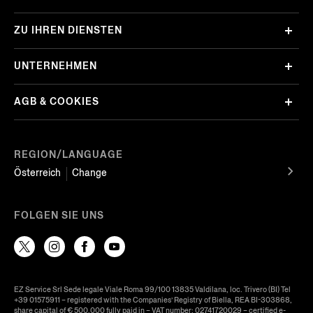
ZU IHREN DIENSTEN
UNTERNEHMEN
AGB & COOKIES
REGION/LANGUAGE
Österreich
Change
FOLGEN SIE UNS
EZ Service Srl Sede legale Viale Roma 99/100 13835 Valdilana, loc. Trivero (BI) Tel
+39 01575911 – registered with the Companies’ Registry of Biella, REA BI-303868,
share capital of € 500.000 fully paid in – VAT number: 02741720029 – certified e-