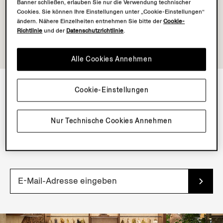
Banner schließen, erlauben Sie nur die Verwendung technischer
Cookies. Sie können Ihre Einstellungen unter „Cookie-Einstellungen“
ändern. Nähere Einzelheiten entnehmen Sie bitte der
Cookie-
Richtlinie
und der
Datenschutzrichtlinie
.
Alle Cookies Annehmen
Cookie-Einstellungen
NEWSLETTER
Nur Technische Cookies Annehmen
Abonnieren Sie unseren Newsletter, um exklusive
Inhalte, Dienste und frühen Zugang zu neuen Produkten
zu erhalten.