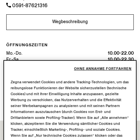
0591-87621316
Wegbeschreibung
ÖFFNUNGSZEITEN
Mo.-Do.
10.00-22.00
Fr.-Sa.
10.00-22.30
So.
10.00-22.00
OHNE ANNAHME FORTFAHREN
Heute
Geöffnet bis 22:30
Zegna verwendet Cookies und andere Tracking-Technologien, um das
reibungslose Funktionieren der Website sicherzustellen (technische
VERFÜGBARE DIENSTLEISTUNGEN
Cookies) und mit Ihrer Einwilligung Inhalte anzupassen, gezielte
Lieferung in die Boutique nicht verfügbar.
Werbung zu verschicken, das Nutzerverhalten und die Effektivität
Rückgabe in der Boutique möglich. Erfahren Sie
hier
mehr.
seiner Werbekampagnen zu analysieren und mit seinen Partnern
Informationen auszutauschen (durch Cookies von Erst- und
Drittanbietern sowie Profiling-Tracker). Wenn Sie auf „Alle annehmen“
klicken, akzeptieren Sie die Verwendung sämtlicher Cookies und
Tracker, einschließlich Marketing-, Profiling- und soziale Cookies.
Wenn Sie auf „Nur technische Cookies zulassen“ klicken oder das