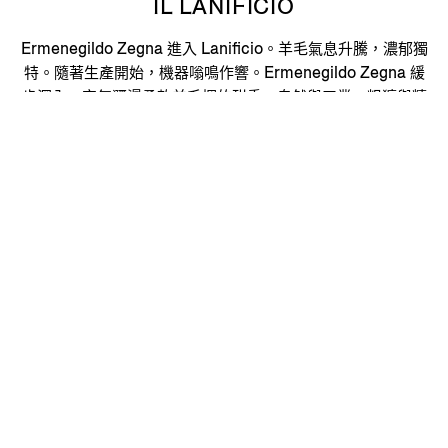
IL LANIFICIO
Ermenegildo Zegna 進入 Lanificio。羊毛氣息升騰，濃郁獨
特。隨著生產開始，機器嗡鳴作響。Ermenegildo Zegna 緩
步深入，空氣瀰漫柔軟羊毛捆的甜香。自然與工業，粗獷與精
緻，各種對比元素在此和諧共生。
立即購買