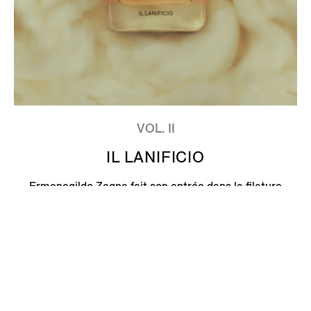
VOL. II
IL LANIFICIO
Ermenegildo Zegna fait son entrée dans la filature
Lanificio. L’odeur de la laine s’élève, dense et
incomparable. Les machines vrombissent en arrière-
plan alors que la production démarre. En s’enfonçant
dans la filature, l’air s’adoucit avec l’arôme des balles
moelleuses. Naturel et industriel, brut et raffiné, Ici les
contrastes cohabitent en harmonie.