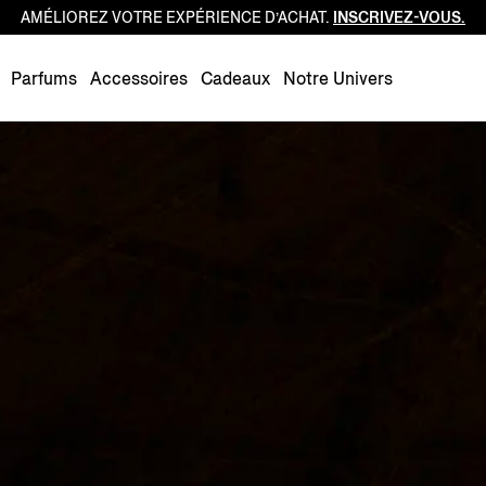
AMÉLIOREZ VOTRE EXPÉRIENCE D’ACHAT.
INSCRIVEZ-VOUS.
Luxembourg
Netherlands
Parfums
Accessoires
Cadeaux
Notre Univers
Norway
Poland
Portugal
Romania
Slovakia
Slovenia
Spain
Sweden
Switzerland
Turkey
United Kingdom