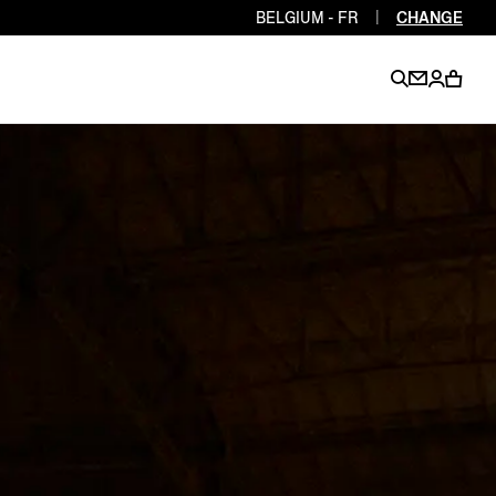
BELGIUM - FR
|
CHANGE
EN
EN
EN
EN
PT
EN
EN
EN
EN
ES
EN
EN
DE
FR
IT
EN
EN
EN