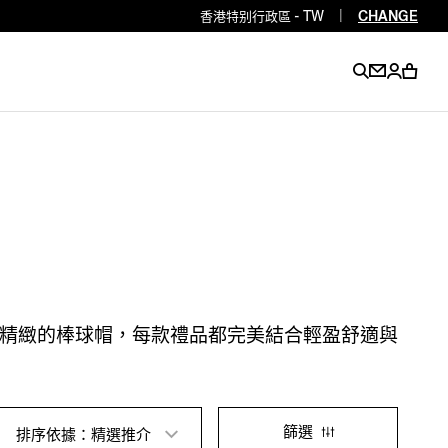
香港特别行政區 - TW
|
CHANGE
EN
EN
EN
EN
PT
EN
EN
EN
EN
ES
EN
EN
精緻的棒球帽，每款禮品都完美結合輕盈舒適與
DE
FR
IT
EN
EN
EN
篩選
排序依據：精選推介