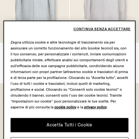
CONTINUA SENZA ACCETTARE
Zegna utilizza cookie e altre tecnologie di tracciamento sia per
assicurare un corretto funzionamento del sito (cookie tecnici) sia, con
Camicia in Seta Cotone e
Camicia in Blend di Seta e
il tuo consenso, per personalizzare i contenuti, inviare comunicazioni
Cashmere Verde Acqua
Cotone a Righe Marrone e
pubblicitarie mirate, effettuare analisi sui comportamenti degli utenti e
Bianca
CHF980.0
sull’efficacia delle sue campagne pubblicitarie, condividendo alcune
CHF980.0
informazioni con propri partner (attraverso cookie e tracciatori di prima
e di terza parte per la profilazione. Cliccando su "Accetta tutto", accetti
l’uso di tutti i cookie e tracciatori, inclusi quelli di marketing,
profilazione e social. Cliccando su "Consenti solo cookie tecnici" o
chiudendo il banner, consenti solo l’uso dei cookie tecnici. Tramite
“Impostazioni sui cookie” puoi personalizzare le tue scelte. Per
saperne di più consulta la
cookie policy
e la
privacy policy
.
Accetta Tutti i Cookie