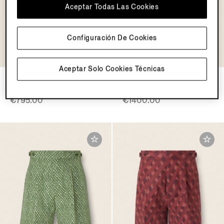
Aceptar Todas Las Cookies
Configuración De Cookies
OASI LINO
COLLECTION
Aceptar Solo Cookies Técnicas
Pantalones Cortos en Oasi
Pantalones Cortos de Seda
Lino Color Beige Claro
Marrón y Beige
€795.00
€1400.00