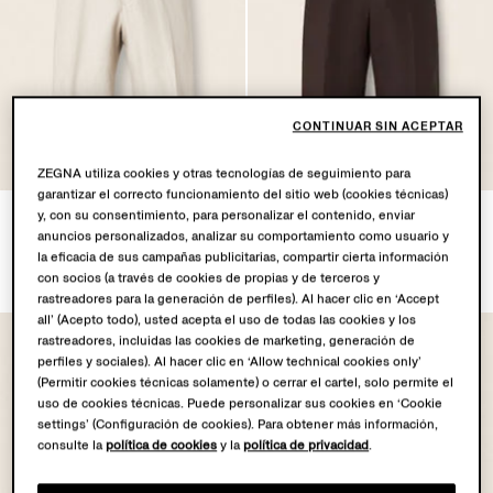
CONTINUAR SIN ACEPTAR
OASI LINO
OASI LINO
COLLECTION
COLLECTION
ZEGNA utiliza cookies y otras tecnologías de seguimiento para
garantizar el correcto funcionamiento del sitio web (cookies técnicas)
Pantalones Cortos en Oasi
Pantalones Cortos en Oasi
y, con su consentimiento, para personalizar el contenido, enviar
anuncios personalizados, analizar su comportamiento como usuario y
Lino Blanco
Lino Marrón Oscuro
la eficacia de sus campañas publicitarias, compartir cierta información
€795.00
€795.00
con socios (a través de cookies de propias y de terceros y
rastreadores para la generación de perfiles). Al hacer clic en ‘Accept
all’ (Acepto todo), usted acepta el uso de todas las cookies y los
rastreadores, incluidas las cookies de marketing, generación de
perfiles y sociales). Al hacer clic en ‘Allow technical cookies only’
(Permitir cookies técnicas solamente) o cerrar el cartel, solo permite el
uso de cookies técnicas. Puede personalizar sus cookies en ‘Cookie
settings’ (Configuración de cookies). Para obtener más información,
consulte la
política de cookies
y la
política de privacidad
.