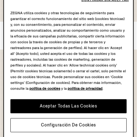
OASI LINO
OASI LINO
ZEGNA utiliza cookies y otras tecnologías de seguimiento para
COLLECTION
COLLECTION
garantizar el correcto funcionamiento del sitio web (cookies técnicas)
y, con su consentimiento, para personalizar el contenido, enviar
Camisa en Oasi Lino
Camisa en Oasi Lino
anuncios personalizados, analizar su comportamiento como usuario y
€690.00
€690.00
la eficacia de sus campañas publicitarias, compartir cierta información
con socios (a través de cookies de propias y de terceros y
rastreadores para la generación de perfiles). Al hacer clic en ‘Accept
all’ (Acepto todo), usted acepta el uso de todas las cookies y los
rastreadores, incluidas las cookies de marketing, generación de
perfiles y sociales). Al hacer clic en ‘Allow technical cookies only’
(Permitir cookies técnicas solamente) o cerrar el cartel, solo permite el
uso de cookies técnicas. Puede personalizar sus cookies en ‘Cookie
settings’ (Configuración de cookies). Para obtener más información,
consulte la
política de cookies
y la
política de privacidad
.
Aceptar Todas Las Cookies
Configuración De Cookies
OASI LINO
OASI LINO
COLLECTION
COLLECTION