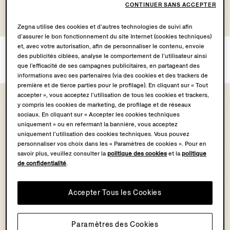
CONTINUER SANS ACCEPTER
OASI LINO
OASI LINO
COLLECTION
COLLECTION
Zegna utilise des cookies et d’autres technologies de suivi afin
d’assurer le bon fonctionnement du site Internet (cookies techniques)
et, avec votre autorisation, afin de personnaliser le contenu, envoie
Chemise en Oasi Lino
Chemise en Oasi Lino
des publicités ciblées, analyse le comportement de l’utilisateur ainsi
€690.00
€690.00
que l’efficacité de ses campagnes publicitaires, en partageant des
informations avec ses partenaires (via des cookies et des trackers de
première et de tierce parties pour le profilage). En cliquant sur « Tout
accepter », vous acceptez l’utilisation de tous les cookies et trackers,
y compris les cookies de marketing, de profilage et de réseaux
sociaux. En cliquant sur « Accepter les cookies techniques
uniquement » ou en refermant la bannière, vous acceptez
uniquement l’utilisation des cookies techniques. Vous pouvez
personnaliser vos choix dans les « Paramètres de cookies ». Pour en
savoir plus, veuillez consulter la
politique des cookies
et la
politique
de confidentialité
.
Accepter Tous les Cookies
OASI LINO
OASI LINO
Paramètres des Cookies
COLLECTION
COLLECTION