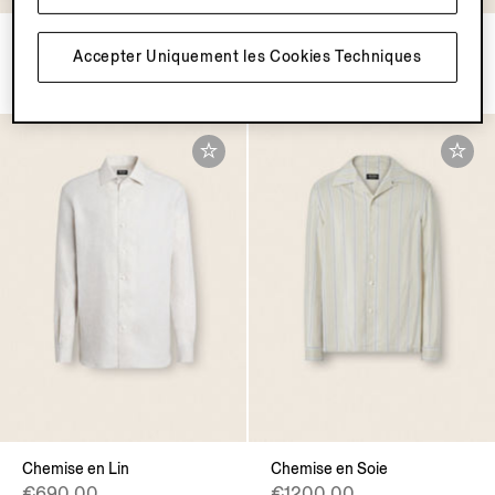
Chemise en Oasi Lino
Chemise en Oasi Lino
Accepter Uniquement les Cookies Techniques
€690.00
€690.00
Chemise en Lin
Chemise en Soie
€690.00
€1200.00