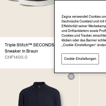
Zegna verwendet Cookies und 
(technische Cookies) und mit 
Effektivität seiner Werbekam
O
und Drittanbietern sowie Prof
Cookies und Tracker, einschli
klicken oder das Banner schli
Triple Stitch™ SECONDSKIN
Alba Hemdj
„Cookie-Einstellungen“ änder
Sneaker in Braun
Cashmere 
CHF1400.0
CHF2890.
Cookie-Einstellungen