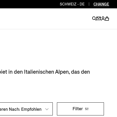
SCHWEIZ - DE
|
CHANGE
EN
EN
EN
EN
PT
EN
EN
EN
EN
et in den Italienischen Alpen, das den
ES
EN
EN
DE
FR
IT
EN
EN
Filter
ieren Nach: Empfohlen
EN