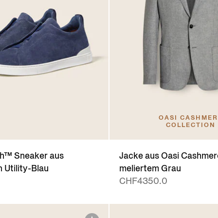
OASI CASHME
COLLECTION
tch™ Sneaker aus
Jacke aus Oasi Cashmere
n Utility-Blau
meliertem Grau
0
CHF4350.0