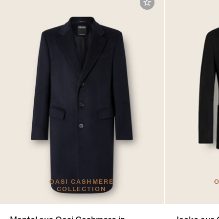
OASI CASHMERE
O
COLLECTION