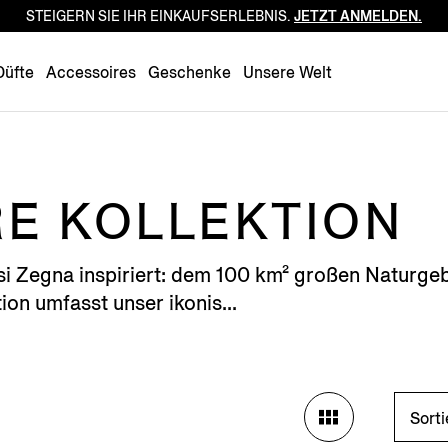
STEIGERN SIE IHR EINKAUFSERLEBNIS.
JETZT ANMELDEN.
Luxembourg
Netherlands
Düfte
Accessoires
Geschenke
Unsere Welt
Norway
Poland
Portugal
Romania
E KOLLEKTION
Slovakia
Slovenia
i Zegna inspiriert: dem 100 km² großen Naturgebi
Spain
ion umfasst unser ikonis...
Sweden
Switzerland
Turkey
United Kingdom
Sort