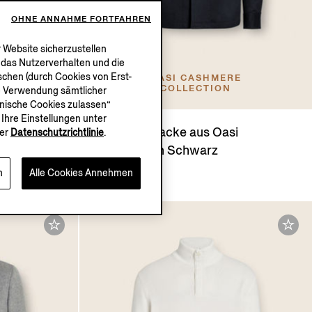
OHNE ANNAHME FORTFAHREN
 Website sicherzustellen
, das Nutzerverhalten und die
chen (durch Cookies von Erst-
OASI CASHMERE
COLLECTION
die Verwendung sämtlicher
chnische Cookies zulassen“
Ihre Einstellungen unter
h-
Alba Hemdjacke aus Oasi
er
Datenschutzrichtlinie
.
schung in
Cashmere in Schwarz
CHF2890.0
n
Alle Cookies Annehmen