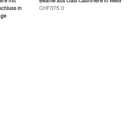
ere mit
Beanie aus Oasi Cashmere in Weiß
chluss in
CHF375.0
age