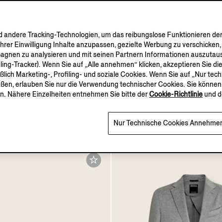
andere Tracking-Technologien, um das reibungslose Funktionieren der
Ihrer Einwilligung Inhalte anzupassen, gezielte Werbung zu verschicken
pagnen zu analysieren und mit seinen Partnern Informationen auszutaus
ASI CASHMERE
COLLECTION
iling-Tracker). Wenn Sie auf „Alle annehmen“ klicken, akzeptieren Sie 
eßlich Marketing-, Profiling- und soziale Cookies. Wenn Sie auf „Nur te
eßen, erlauben Sie nur die Verwendung technischer Cookies. Sie können 
acke aus Oasi
Roccia Jeans aus Stretc
n. Nähere Einzelheiten entnehmen Sie bitte der
Cookie-Richtlinie
und d
in Schwarz
Baumwolle mit Rinse-Wa
0
Schwarz
Nur Technische Cookies Annehme
CHF740.0