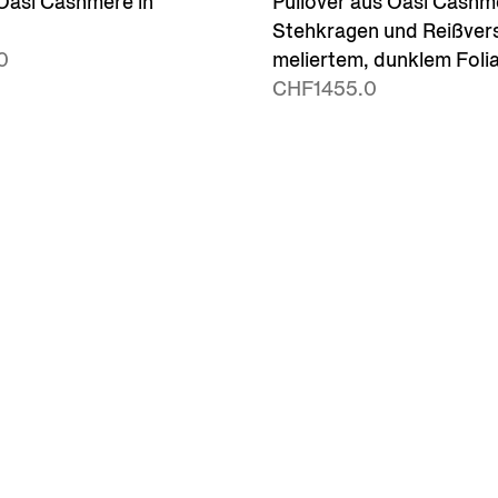
Oasi Cashmere in
Pullover aus Oasi Cashm
Stehkragen und Reißvers
0
meliertem, dunklem Foli
CHF1455.0