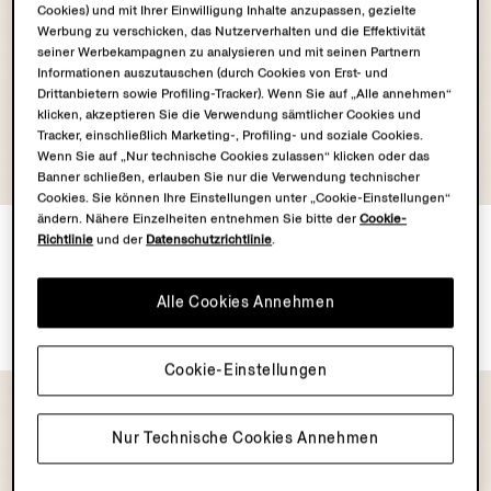
Cookies) und mit Ihrer Einwilligung Inhalte anzupassen, gezielte
Werbung zu verschicken, das Nutzerverhalten und die Effektivität
seiner Werbekampagnen zu analysieren und mit seinen Partnern
Informationen auszutauschen (durch Cookies von Erst- und
Drittanbietern sowie Profiling-Tracker). Wenn Sie auf „Alle annehmen“
klicken, akzeptieren Sie die Verwendung sämtlicher Cookies und
Tracker, einschließlich Marketing-, Profiling- und soziale Cookies.
Wenn Sie auf „Nur technische Cookies zulassen“ klicken oder das
OASI CASHMERE
OASI CASHMERE
Banner schließen, erlauben Sie nur die Verwendung technischer
COLLECTION
COLLECTION
Cookies. Sie können Ihre Einstellungen unter „Cookie-Einstellungen“
ändern. Nähere Einzelheiten entnehmen Sie bitte der
Cookie-
Bomberjacke aus Oasi
Pullover aus Oasi Cashmere
Richtlinie
und der
Datenschutzrichtlinie
.
Cashmere Elements
mit Stehkragen und
Reißverschluss in meliertem,
€3750.00
dunklem Foliage
Alle Cookies Annehmen
€1450.00
Cookie-Einstellungen
Nur Technische Cookies Annehmen