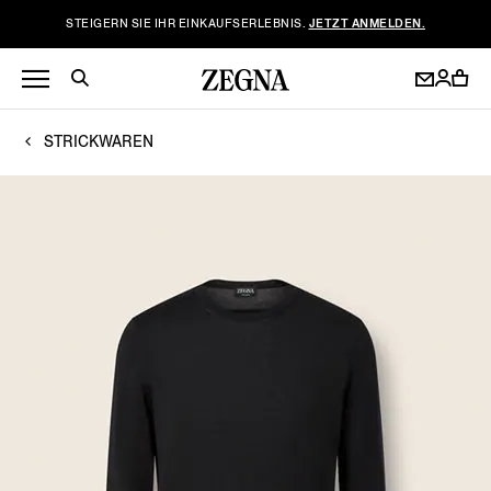
STEIGERN SIE IHR EINKAUFSERLEBNIS.
JETZT ANMELDEN.
STRICKWAREN