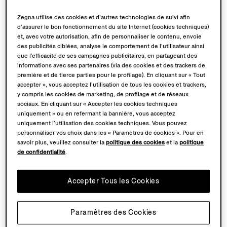
Zegna utilise des cookies et d’autres technologies de suivi afin
d’assurer le bon fonctionnement du site Internet (cookies techniques)
et, avec votre autorisation, afin de personnaliser le contenu, envoie
des publicités ciblées, analyse le comportement de l’utilisateur ainsi
que l’efficacité de ses campagnes publicitaires, en partageant des
informations avec ses partenaires (via des cookies et des trackers de
première et de tierce parties pour le profilage). En cliquant sur « Tout
OUTILS DE PRÉCISION
accepter », vous acceptez l’utilisation de tous les cookies et trackers,
y compris les cookies de marketing, de profilage et de réseaux
sociaux. En cliquant sur « Accepter les cookies techniques
Découvrez les principaux outils d’évaluation de la laine
uniquement » ou en refermant la bannière, vous acceptez
utilisés depuis les années 1960, qui ont joué un rôle
uniquement l’utilisation des cookies techniques. Vous pouvez
essentiel dans la recherche des fibres les plus fines et
personnaliser vos choix dans les « Paramètres de cookies ». Pour en
savoir plus, veuillez consulter la
politique des cookies
et la
politique
la détermination de la laine gagnante. Ces outils, qui
de confidentialité
.
incarnent la précision et l’expertise, ont façonné un
monde où
le savoir-faire et la qualité extraordinaires
étaient toujours à portée de main.
Accepter Tous les Cookies
Paramètres des Cookies