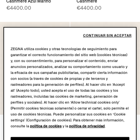
Cashmere Azul Marino
Cashmere
€4400.00
€4400.00
CONTINUAR SIN ACEPTAR
ZEGNA utiliza cookies y otras tecnologías de seguimiento para
garantizar el correcto funcionamiento del sitio web (cookies técnicas)
y, con su consentimiento, para personalizar el contenido, enviar
anuncios personalizados, analizar su comportamiento como usuario y
la eficacia de sus campañas publicitarias, compartir cierta información
con socios (a través de cookies de propias y de terceros y
rastreadores para la generación de perfiles). Al hacer clic en ‘Accept
all’ (Acepto todo), usted acepta el uso de todas las cookies y los
rastreadores, incluidas las cookies de marketing, generación de
perfiles y sociales). Al hacer clic en ‘Allow technical cookies only’
OASI CASHMERE
OASI CASHMERE
COLLECTION
COLLECTION
(Permitir cookies técnicas solamente) o cerrar el cartel, solo permite el
uso de cookies técnicas. Puede personalizar sus cookies en ‘Cookie
settings’ (Configuración de cookies). Para obtener más información,
Chaqueta Il Conte en Oasi
Chaqueta Il Conte en Oasi
consulte la
política de cookies
y la
política de privacidad
.
Cashmere
Cashmere
€4400.00
€4400.00