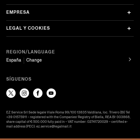
EMPRESA
LEGAL Y COOKIES
REGION/LANGUAGE
España
Change
SÍGUENOS
EZ Service Srl Sede legale Viale Roma 99/100 13835 Valdilana, loc. Trivero (BI) Tel
+39 01575911 – registered with the Companies’ Registry of Biella, REA BI-303868,
share capital of € 500.000 fully paid in – VAT number: 02741720029 – certified e-
mail address (PEC): ez.service@legalmail.it