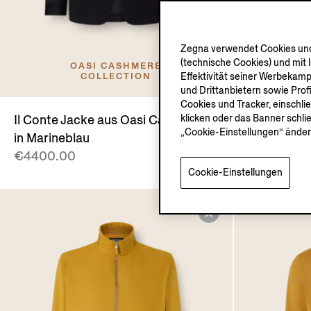
Zegna verwendet Cookies und 
(technische Cookies) und mit 
OASI CASHMERE
Effektivität seiner Werbekam
COLLECTION
und Drittanbietern sowie Prof
Cookies und Tracker, einschli
klicken oder das Banner schli
Il Conte Jacke aus Oasi Cashmere
Roccia Jea
„Cookie-Einstellungen“ änder
in Marineblau
Stone-Wash
€4400.00
Dunkelgra
Cookie-Einstellungen
€950.00