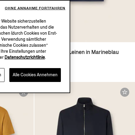
OHNE ANNAHME FORTFAHREN
 Website sicherzustellen
, das Nutzerverhalten und die
chen (durch Cookies von Erst-
die Verwendung sämtlicher
chnische Cookies zulassen“
Ihre Einstellungen unter
n
T-Shirt aus Leinen in Marineblau
er
Datenschutzrichtlinie
.
€690.00
n
Alle Cookies Annehmen