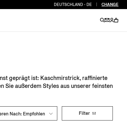
DEUTSCHLAND - DE
|
CHANGE
EN
EN
EN
EN
PT
EN
EN
EN
EN
 geprägt ist: Kaschmirstrick, raffinierte
ES
EN
 Sie außerdem Styles aus unserer feinsten
EN
DE
FR
IT
EN
EN
Filter
ieren Nach: Empfohlen
EN