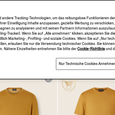
andere Tracking-Technologien, um das reibungslose Funktionieren der
Ihrer Einwilligung Inhalte anzupassen, gezielte Werbung zu verschicken
pagnen zu analysieren und mit seinen Partnern Informationen auszutaus
iling-Tracker). Wenn Sie auf „Alle annehmen“ klicken, akzeptieren Sie 
eßlich Marketing-, Profiling- und soziale Cookies. Wenn Sie auf „Nur te
eßen, erlauben Sie nur die Verwendung technischer Cookies. Sie können 
ns aus Baumwolle mit
Poloshirt aus Cashseta i
n. Nähere Einzelheiten entnehmen Sie bitte der
Cookie-Richtlinie
und d
ed-Effekt in
Marineblau
u
€1390.00
Nur Technische Cookies Annehme