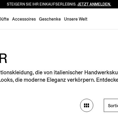
STEIGERN SIE IHR EINKAUFSERLEBNIS.
JETZT ANMELDEN.
Luxembourg
Netherlands
Düfte
Accessoires
Geschenke
Unsere Welt
Norway
Poland
Portugal
Romania
R
Slovakia
Slovenia
onskleidung, die von italienischer Handwerkskunst
Spain
ooks, die moderne Eleganz verkörpern. Entdecken
Sweden
Switzerland
Turkey
Sort
United Kingdom