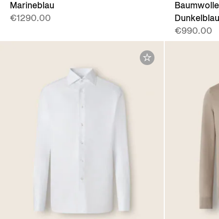
Marineblau
Baumwolle 
€1290.00
Dunkelbla
€990.00