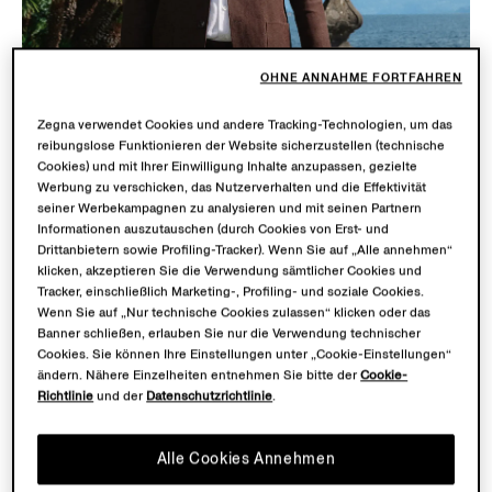
OHNE ANNAHME FORTFAHREN
Zegna verwendet Cookies und andere Tracking-Technologien, um das
reibungslose Funktionieren der Website sicherzustellen (technische
Cookies) und mit Ihrer Einwilligung Inhalte anzupassen, gezielte
Werbung zu verschicken, das Nutzerverhalten und die Effektivität
seiner Werbekampagnen zu analysieren und mit seinen Partnern
Informationen auszutauschen (durch Cookies von Erst- und
Drittanbietern sowie Profiling-Tracker). Wenn Sie auf „Alle annehmen“
klicken, akzeptieren Sie die Verwendung sämtlicher Cookies und
Tracker, einschließlich Marketing-, Profiling- und soziale Cookies.
Wenn Sie auf „Nur technische Cookies zulassen“ klicken oder das
Banner schließen, erlauben Sie nur die Verwendung technischer
Cookies. Sie können Ihre Einstellungen unter „Cookie-Einstellungen“
OASI LINO
ändern. Nähere Einzelheiten entnehmen Sie bitte der
Cookie-
Richtlinie
und der
Datenschutzrichtlinie
.
DIE KOLLEKTION
Alle Cookies Annehmen
Elegante Sommer-Styles für Herren, neu interpretiert