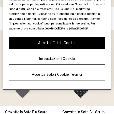
e di terza parte per la profilazione. Cliccando su "Accetta tutto", accetti
l’uso di tutti i cookie e tracciatori, inclusi quelli di marketing,
Cravatta in Seta Celeste
Cravatta in Seta Blu Scuro
profilazione e social. Cliccando su "Consenti solo cookie tecnici" o
CHF305.0
CHF305.0
chiudendo il banner, consenti solo l’uso dei cookie tecnici. Tramite
“Impostazioni sui cookie” puoi personalizzare le tue scelte. Per
saperne di più consulta la
cookie policy
e la
privacy policy
.
Accetta Tutti i Cookie
Impostazioni Cookie
Accetta Solo i Cookie Tecnici
Cravatta in Seta Blu Scuro
Cravatta in Seta Blu Scuro