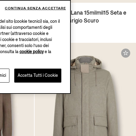
CONTINUA SENZA ACCETTARE
ing
Pantaloni in Lana 15milmil15 Seta e
Cashmere Grigio Scuro
sito (cookie tecnici) sia, con il
alisi sui comportamenti degli
CHF1590.0
artner (attraverso cookie e
i cookie e tracciatori, inclusi
ner, consenti solo l’uso dei
consulta la
cookie policy
e la
nici
Accetta Tutti i Cookie