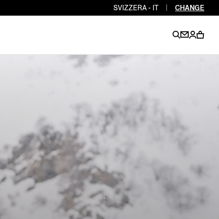
SVIZZERA - IT
|
CHANGE
EN
EN
EN
EN
PT
EN
EN
EN
EN
ES
EN
EN
DE
FR
IT
EN
EN
EN