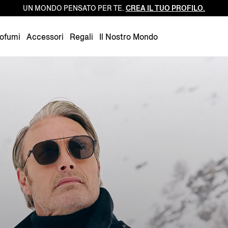
UN MONDO PENSATO PER TE.
CREA IL TUO PROFILO.
Luxembourg
Netherlands
ofumi
Accessori
Regali
Il Nostro Mondo
Norway
Poland
Portugal
Romania
Slovakia
Slovenia
Spain
Sweden
Switzerland
Turkey
United Kingdom