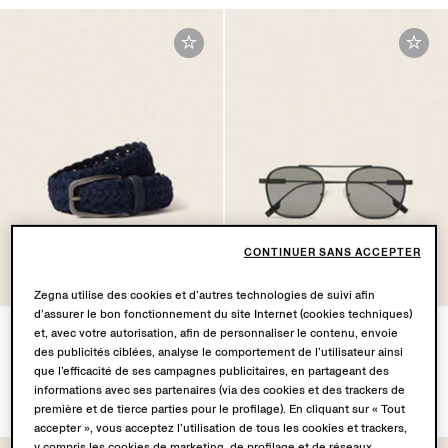
CONTINUER SANS ACCEPTER
Zegna utilise des cookies et d’autres technologies de suivi afin
d’assurer le bon fonctionnement du site Internet (cookies techniques)
Ceinture en Nubuck Bleu
Lunettes de Soleil en
et, avec votre autorisation, afin de personnaliser le contenu, envoie
Foncé
Acétate et Titane Marron
des publicités ciblées, analyse le comportement de l’utilisateur ainsi
Clair Transparent
CHF750.0
que l’efficacité de ses campagnes publicitaires, en partageant des
CHF415.0
informations avec ses partenaires (via des cookies et des trackers de
première et de tierce parties pour le profilage). En cliquant sur « Tout
accepter », vous acceptez l’utilisation de tous les cookies et trackers,
y compris les cookies de marketing, de profilage et de réseaux