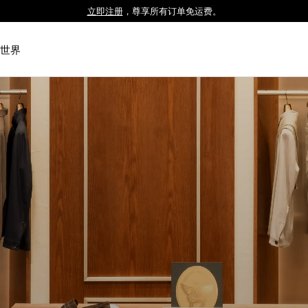
立即注册
，尊享所有订单免运费。
Luxembourg
Netherlands
世界
Norway
Poland
Portugal
Romania
Slovakia
Slovenia
Spain
Sweden
Switzerland
Turkey
United Kingdom