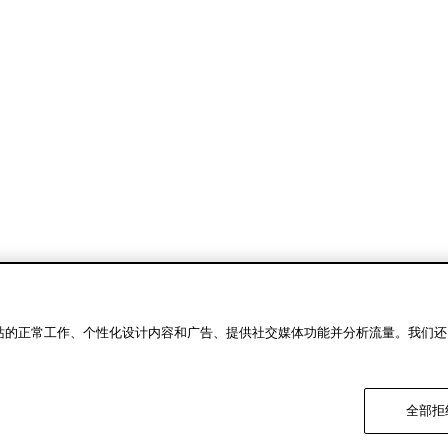
SU M
我们网站的正常工作、个性化设计内容和广告、提供社交媒体功能并分析流量。我们
。
探索 Su Misura 定制服务（我们的量身定制世
橱。Su Misura 定制服务展现精湛工艺和创意表达
全部拒
细