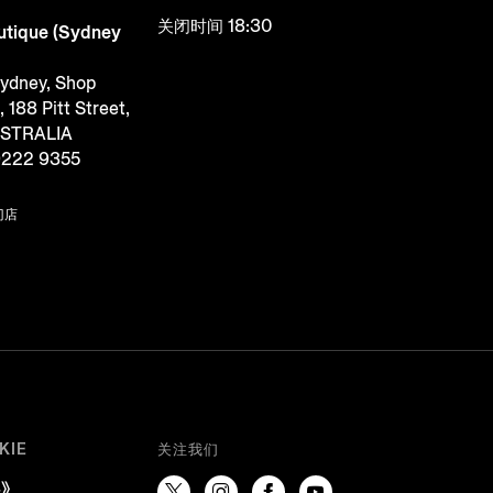
关闭时间 18:30
tique (Sydney
Sydney, Shop
188 Pitt Street,
USTRALIA
9222 9355
门店
KIE
关注我们
》