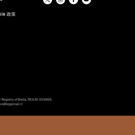
kie 政策
’ Registry of Biella, REA BI-303868,
ice@legalmail.it