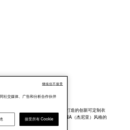
继续但不接受
ISURA
还同社交媒体、广告和分析合作伙伴
界），体验专门针对您的需求和特殊场合而打造的创新可定制衣
，可为您定制版型、面料和标志性 ZEGNA（杰尼亚）风格的
绝
接受所有 Cookie
节。