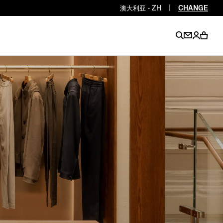
澳大利亚 - ZH
|
CHANGE
EN
EN
EN
EN
PT
EN
EN
EN
EN
ES
EN
EN
DE
FR
IT
EN
EN
EN