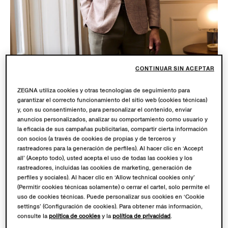
CONTINUAR SIN ACEPTAR
ZEGNA utiliza cookies y otras tecnologías de seguimiento para
garantizar el correcto funcionamiento del sitio web (cookies técnicas)
y, con su consentimiento, para personalizar el contenido, enviar
anuncios personalizados, analizar su comportamiento como usuario y
la eficacia de sus campañas publicitarias, compartir cierta información
con socios (a través de cookies de propias y de terceros y
rastreadores para la generación de perfiles). Al hacer clic en ‘Accept
all’ (Acepto todo), usted acepta el uso de todas las cookies y los
SU MISURA
rastreadores, incluidas las cookies de marketing, generación de
perfiles y sociales). Al hacer clic en ‘Allow technical cookies only’
Descubre un vestuario innovador y personalizable
(Permitir cookies técnicas solamente) o cerrar el cartel, solo permite el
creado para ti y pensado para esa ocasión especial con
uso de cookies técnicas. Puede personalizar sus cookies en ‘Cookie
settings’ (Configuración de cookies). Para obtener más información,
Su Misura (nuestro mundo de prendas hechas a
consulte la
política de cookies
y la
política de privacidad
.
medida). Como la materialización de la producción