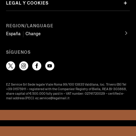
LEGAL Y COOKIES
REGION/LANGUAGE
España
Change
SÍGUENOS
EZ Service Srl Sede legale Viale Roma 99/100 13835 Valdilana, loc. Trivero (BI) Tel
+39 01575911 – registered with the Companies’ Registry of Biella, REA BI-303868,
share capital of € 500.000 fully paid in – VAT number: 02741720029 – certified e-
mail address (PEC): ez.service@legalmail.it